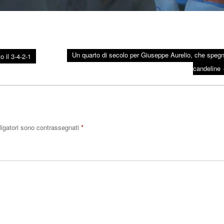
Un quarto di secolo per Giuseppe Aurelio, che spegn
 il 3-4-2-1
candeline
ligatori sono contrassegnati
*