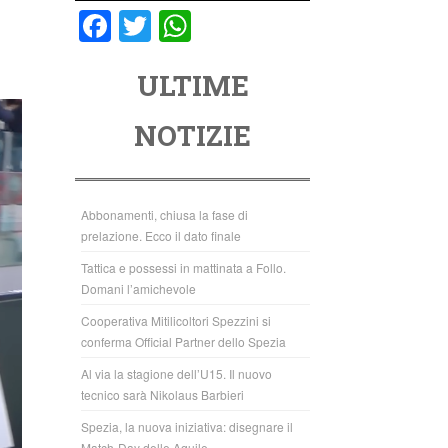
F
T
W
a
wi
h
ULTIME
c
tt
at
e
er
s
NOTIZIE
b
A
o
p
o
p
Abbonamenti, chiusa la fase di
prelazione. Ecco il dato finale
k
Tattica e possessi in mattinata a Follo.
Domani l’amichevole
Cooperativa Mitilicoltori Spezzini si
conferma Official Partner dello Spezia
Al via la stagione dell’U15. Il nuovo
tecnico sarà Nikolaus Barbieri
Spezia, la nuova iniziativa: disegnare il
Match-Day delle Aquile