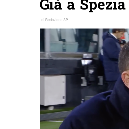
Già a Spezia 
di
Redazione SP