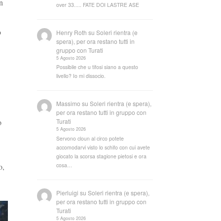
on
over 33..... FATE DOI LASTRE ASE
o
Henry Roth
su
Soleri rientra (e
spera), per ora restano tutti in
gruppo con Turati
5 Agosto 2026
Possibile che u tifosi siano a questo
livello? Io mi dissocio.
Massimo
su
Soleri rientra (e spera),
per ora restano tutti in gruppo con
Turati
o
5 Agosto 2026
Servono cloun al circo potete
accomodarvi visto lo schifo con cui avete
giocato la scorsa stagione pietosi e ora
cosa…
o,
Pierluigi
su
Soleri rientra (e spera),
per ora restano tutti in gruppo con
Turati
5 Agosto 2026