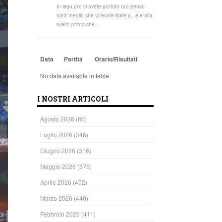
In lega pro ci avete portato ora penso
sarà meglio che vi levate dalle p...e e alla
svelta prima che…
Data
Partita
Orario/Risultati
No data available in table
I NOSTRI ARTICOLI
Agosto 2026
(86)
Luglio 2026
(346)
Giugno 2026
(316)
Maggio 2026
(376)
Aprile 2026
(402)
Marzo 2026
(440)
Febbraio 2026
(411)