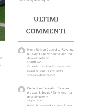
ULTIMI
COMMENTI
Henry Roth
su
Caravello: “Ravenna
più avanti. Spezia? Tante idee, ma
to
deve dimostrare”
6 Agosto 2026
,
Caravello ha ragione. Ha fotografato la
situazione. Occorre che i vecchi
sintolgano dagli zebedei!
Pierluigi
su
Caravello: “Ravenna
più avanti. Spezia? Tante idee, ma
deve dimostrare”
5 Agosto 2026
Anch'io la penso così specialmente come