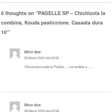
pp
6 thoughts on “
PAGELLE SP – Chichizola la
combina, Kouda pasticcione. Cassata dura
10′
”
Mirco
dice:
28 Marzo 2025 alle 23:00
Chivozolavcouda la Padula…..ma andate a …..
Rispondi
Mirco
dice:
28 Marzo 2025 alle 23:59