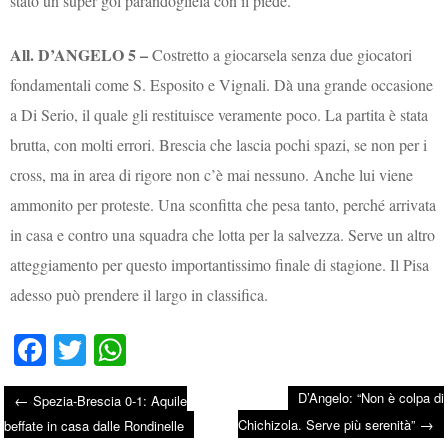
stato un super gol parandogliela con il piede.
All. D’ANGELO 5 –
Costretto a giocarsela senza due giocatori
fondamentali come S. Esposito e Vignali. Dà una grande occasione
a Di Serio, il quale gli restituisce veramente poco. La partita è stata
brutta, con molti errori. Brescia che lascia pochi spazi, se non per i
cross, ma in area di rigore non c’è mai nessuno. Anche lui viene
ammonito per proteste. Una sconfitta che pesa tanto, perché arrivata
in casa e contro una squadra che lotta per la salvezza. Serve un altro
atteggiamento per questo importantissimo finale di stagione. Il Pisa
adesso può prendere il largo in classifica.
Fa
T
W
ce
wi
ha
D’Angelo: “Non è colpa di
←
Spezia-Brescia 0-1: Aquile
bo
tte
ts
→
Post navigation
Chichizola. Serve più serenità”
beffate in casa dalle Rondinelle
ok
r
A