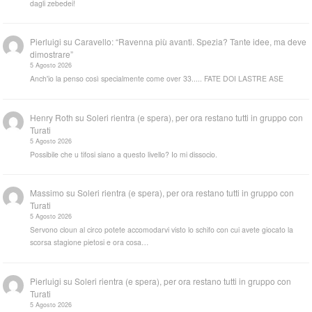
dagli zebedei!
Pierluigi
su
Caravello: “Ravenna più avanti. Spezia? Tante idee, ma deve
dimostrare”
5 Agosto 2026
Anch'io la penso così specialmente come over 33..... FATE DOI LASTRE ASE
Henry Roth
su
Soleri rientra (e spera), per ora restano tutti in gruppo con
Turati
5 Agosto 2026
Possibile che u tifosi siano a questo livello? Io mi dissocio.
Massimo
su
Soleri rientra (e spera), per ora restano tutti in gruppo con
Turati
5 Agosto 2026
Servono cloun al circo potete accomodarvi visto lo schifo con cui avete giocato la
scorsa stagione pietosi e ora cosa…
Pierluigi
su
Soleri rientra (e spera), per ora restano tutti in gruppo con
Turati
5 Agosto 2026