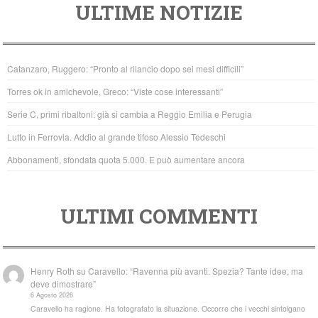
ULTIME NOTIZIE
c
tt
at
e
er
s
b
A
Catanzaro, Ruggero: “Pronto al rilancio dopo sei mesi difficili”
o
p
Torres ok in amichevole, Greco: “Viste cose interessanti”
o
p
Serie C, primi ribaltoni: già si cambia a Reggio Emilia e Perugia
k
Lutto in Ferrovia. Addio al grande tifoso Alessio Tedeschi
Abbonamenti, sfondata quota 5.000. E può aumentare ancora
ULTIMI COMMENTI
Henry Roth
su
Caravello: “Ravenna più avanti. Spezia? Tante idee, ma
deve dimostrare”
6 Agosto 2026
Caravello ha ragione. Ha fotografato la situazione. Occorre che i vecchi sintolgano