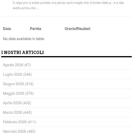
In lega pro ci avete portato ora penso sarà meglio che vi levate dalle p...e e alla
svelta prima che…
Data
Partita
Orario/Risultati
No data available in table
I NOSTRI ARTICOLI
Agosto 2026
(67)
Luglio 2026
(346)
Giugno 2026
(316)
Maggio 2026
(376)
Aprile 2026
(402)
Marzo 2026
(440)
Febbraio 2026
(411)
Gennaio 2026
(483)