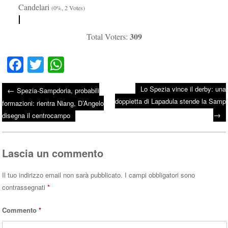
Candelari
(0%, 2 Votes)
309
Total Voters:
Fa
T
W
ce
wi
ha
Lo Spezia vince il derby: una
←
Spezia-Sampdoria, probabili
bo
tte
ts
doppietta di Lapadula stende la Samp
Post navigation
formazioni: rientra Niang, D’Angelo
ok
r
A
→
disegna il centrocampo
pp
Lascia un commento
Il tuo indirizzo email non sarà pubblicato.
I campi obbligatori sono
contrassegnati
*
Commento
*