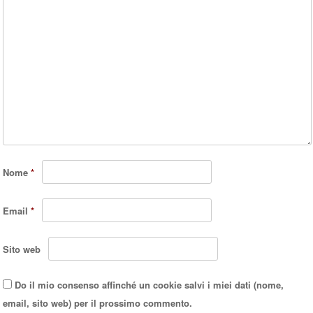
Nome
*
Email
*
Sito web
Do il mio consenso affinché un cookie salvi i miei dati (nome,
email, sito web) per il prossimo commento.