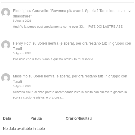
Pierluigi
su
Caravello: “Ravenna più avanti. Spezia? Tante idee, ma deve
dimostrare”
5 Agosto 2026
Anch'io la penso così specialmente come over 33..... FATE DOI LASTRE ASE
Henry Roth
su
Soleri rientra (e spera), per ora restano tutti in gruppo con
Turati
5 Agosto 2026
Possibile che u tifosi siano a questo livello? Io mi dissocio.
Massimo
su
Soleri rientra (e spera), per ora restano tutti in gruppo con
Turati
5 Agosto 2026
Servono cloun al circo potete accomodarvi visto lo schifo con cui avete giocato la
scorsa stagione pietosi e ora cosa…
Data
Partita
Orario/Risultati
No data available in table