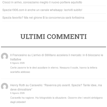
Ciocci in arrivo, conosciamo meglio il nuovo portiere aquilotto
k
Spezia1906.com è anche un canale whatsapp: iscriviti subito!
Spezia favorito? Ma nel girone B la concorrenza sarà fortissima
ULTIMI COMMENTI
Il Francesino
su
L’arrivo di Stillitano accelera il mercato: in 6 bloccano le
trattative
8 Agosto 2026
Certe zavorre te le devi accollare in eterno. Nessuno li vuole, hanno la lettera
scarlatta addosso
Henry Roth
su
Caravello: “Ravenna più avanti. Spezia? Tante idee, ma
deve dimostrare”
6 Agosto 2026
Caravello ha ragione. Ha fotografato la situazione. Occorre che i vecchi sintolgano
dagli zebedei!