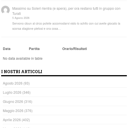
Massimo
su
Soleri rientra (e spera), per ora restano tutti in gruppo con
Turati
5 Agosto 2026
Servono cloun al circo potete accomodarvi visto lo schifo con cui avete giocato la
scorsa stagione pietosi e ora cosa…
Data
Partita
Orario/Risultati
No data available in table
I NOSTRI ARTICOLI
Agosto 2026
(93)
Luglio 2026
(346)
Giugno 2026
(316)
Maggio 2026
(376)
Aprile 2026
(402)