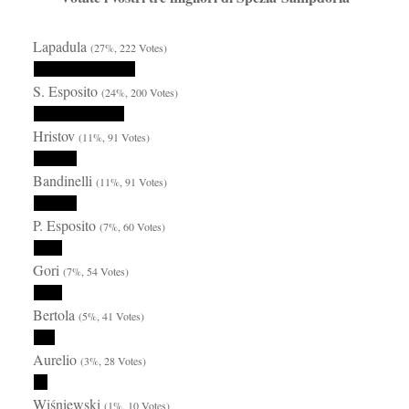
Lapadula
(27%, 222 Votes)
S. Esposito
(24%, 200 Votes)
Hristov
(11%, 91 Votes)
Bandinelli
(11%, 91 Votes)
P. Esposito
(7%, 60 Votes)
Gori
(7%, 54 Votes)
Bertola
(5%, 41 Votes)
Aurelio
(3%, 28 Votes)
Wiśniewski
(1%, 10 Votes)