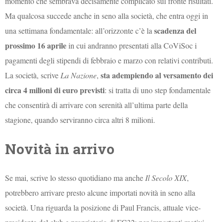
momento che sembrava decisamente complicato sul fronte risultati.
Ma qualcosa succede anche in seno alla società, che entra oggi in
scadenza del
una settimana fondamentale: all’orizzonte c’è la
prossimo 16 aprile
in cui andranno presentati alla CoViSoc i
pagamenti degli stipendi di febbraio e marzo con relativi contributi.
sta adempiendo al versamento dei
La società, scrive
La Nazione
,
circa 4 milioni di euro previsti
: si tratta di uno step fondamentale
che consentirà di arrivare con serenità all’ultima parte della
stagione, quando serviranno circa altri 8 milioni.
Novità in arrivo
Se mai, scrive lo stesso quotidiano ma anche
Il Secolo XIX
,
potrebbero arrivare presto alcune importati novità in seno alla
società. Una riguarda la posizione di Paul Francis, attuale vice-