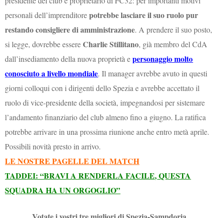
presidente del club e proprietario di FC32: per importanti motivi
potrebbe lasciare il suo ruolo pur
personali dell’imprenditore
restando consigliere di amministrazione
. A prendere il suo posto,
Charlie Stillitano
si legge, dovrebbe essere
, già membro del CdA
personaggio molto
dall’insediamento della nuova proprietà e
conosciuto a livello mondiale
. Il manager avrebbe avuto in questi
giorni colloqui con i dirigenti dello Spezia e avrebbe accettato il
ruolo di vice-presidente della società, impegnandosi per sistemare
l’andamento finanziario del club almeno fino a giugno. La ratifica
potrebbe arrivare in una prossima riunione anche entro metà aprile.
Possibili novità presto in arrivo.
LE NOSTRE PAGELLE DEL MATCH
TADDEI: “BRAVI A RENDERLA FACILE, QUESTA
SQUADRA HA UN ORGOGLIO”
Votate i vostri tre migliori di Spezia-Sampdoria