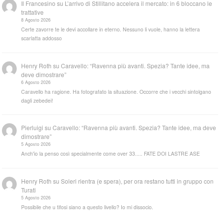
Il Francesino
su
L’arrivo di Stillitano accelera il mercato: in 6 bloccano le
trattative
8 Agosto 2026
Certe zavorre te le devi accollare in eterno. Nessuno li vuole, hanno la lettera
scarlatta addosso
Henry Roth
su
Caravello: “Ravenna più avanti. Spezia? Tante idee, ma
deve dimostrare”
6 Agosto 2026
Caravello ha ragione. Ha fotografato la situazione. Occorre che i vecchi sintolgano
dagli zebedei!
Pierluigi
su
Caravello: “Ravenna più avanti. Spezia? Tante idee, ma deve
dimostrare”
5 Agosto 2026
Anch'io la penso così specialmente come over 33..... FATE DOI LASTRE ASE
Henry Roth
su
Soleri rientra (e spera), per ora restano tutti in gruppo con
Turati
5 Agosto 2026
Possibile che u tifosi siano a questo livello? Io mi dissocio.