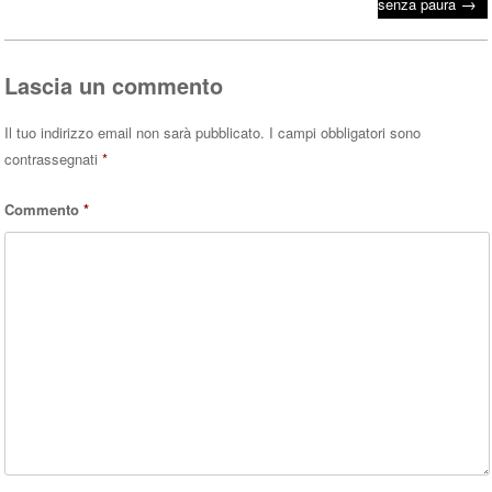
ok
r
A
→
senza paura
pp
Lascia un commento
Il tuo indirizzo email non sarà pubblicato.
I campi obbligatori sono
contrassegnati
*
Commento
*