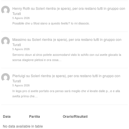
Henry Roth
su
Soleri rientra (e spera), per ora restano tutti in gruppo con
Turati
5 Agosto 2026
Possibile che u tifosi siano a questo livello? Io mi dissocio.
Massimo
su
Soleri rientra (e spera), per ora restano tutti in gruppo con
Turati
5 Agosto 2026
Servono cloun al circo potete accomodarvi visto lo schifo con cui avete giocato la
scorsa stagione pietosi e ora cosa…
Pierluigi
su
Soleri rientra (e spera), per ora restano tutti in gruppo con
Turati
5 Agosto 2026
In lega pro ci avete portato ora penso sarà meglio che vi levate dalle p...e e alla
svelta prima che…
Data
Partita
Orario/Risultati
No data available in table