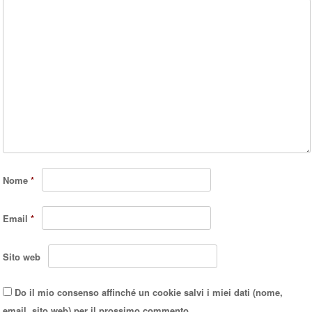
Nome
*
Email
*
Sito web
Do il mio consenso affinché un cookie salvi i miei dati (nome,
email, sito web) per il prossimo commento.