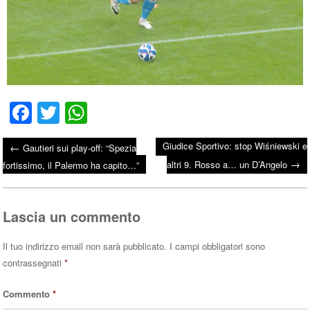
Fa
T
W
ce
wi
ha
Giudice Sportivo: stop Wiśniewski e
←
Gautieri sui play-off: “Spezia
bo
tte
ts
→
Post navigation
altri 9. Rosso a… un D’Angelo
fortissimo, il Palermo ha capito…”
ok
r
A
pp
Lascia un commento
Il tuo indirizzo email non sarà pubblicato.
I campi obbligatori sono
contrassegnati
*
Commento
*