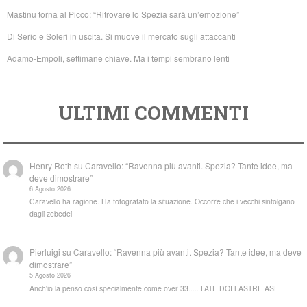
o
p
Mastinu torna al Picco: “Ritrovare lo Spezia sarà un’emozione”
k
Di Serio e Soleri in uscita. Si muove il mercato sugli attaccanti
Adamo-Empoli, settimane chiave. Ma i tempi sembrano lenti
ULTIMI COMMENTI
Henry Roth
su
Caravello: “Ravenna più avanti. Spezia? Tante idee, ma
deve dimostrare”
6 Agosto 2026
Caravello ha ragione. Ha fotografato la situazione. Occorre che i vecchi sintolgano
dagli zebedei!
Pierluigi
su
Caravello: “Ravenna più avanti. Spezia? Tante idee, ma deve
dimostrare”
5 Agosto 2026
Anch'io la penso così specialmente come over 33..... FATE DOI LASTRE ASE