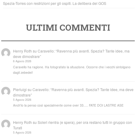
Spezia-Torres con restrizioni per gli ospiti. La delibera del GOS
ULTIMI COMMENTI
Henry Roth
su
Caravello: “Ravenna più avanti. Spezia? Tante idee, ma
deve dimostrare”
6 Agosto 2026
Caravello ha ragione. Ha fotografato la situazione. Occorre che i vecchi sintolgano
dagli zebedei!
Pierluigi
su
Caravello: “Ravenna più avanti. Spezia? Tante idee, ma deve
dimostrare”
5 Agosto 2026
Anch'io la penso così specialmente come over 33..... FATE DOI LASTRE ASE
Henry Roth
su
Soleri rientra (e spera), per ora restano tutti in gruppo con
Turati
5 Agosto 2026