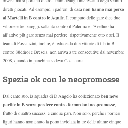
diversi ma si portano dietro alcuni dettagli interessanti degli scontri
non hanno mai perso
diretti giocati. Ad esempio, i padroni di casa
al Martelli in B contro le Aquile
. Il computo delle gare dice due
vittorie e tre pareggi: soltanto contro il Palermo e l’Avellino ha
all’attivo più gare senza mai perdere, rispettivamente otto e sei. Il
team di Possanzini, inoltre, è reduce da due vittorie di fila in B
contro Südtirol e Brescia: non arriva a tre consecutive dal novembre
2008, quando in panchina sedeva Costacurta.
Spezia ok con le neopromosse
ben nove
Dal canto suo, la squadra di D’Angelo ha collezionato
partite in B senza perdere contro formazioni neopromosse
,
frutto di quattro successi e cinque pari. Non solo, perché i portieri
liguri hanno mantenuto la porta inviolata in tre delle ultime cinque