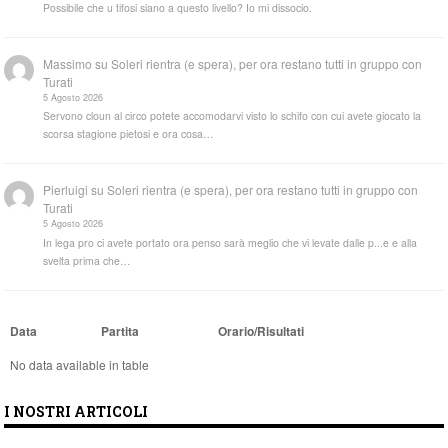
Possibile che u tifosi siano a questo livello? Io mi dissocio.
Massimo
su
Soleri rientra (e spera), per ora restano tutti in gruppo con
Turati
5 Agosto 2026
Servono cloun al circo potete accomodarvi visto lo schifo con cui avete giocato la
scorsa stagione pietosi e ora cosa…
Pierluigi
su
Soleri rientra (e spera), per ora restano tutti in gruppo con
Turati
5 Agosto 2026
In lega pro ci avete portato ora penso sarà meglio che vi levate dalle p...e e alla
svelta prima che…
Data
Partita
Orario/Risultati
No data available in table
I NOSTRI ARTICOLI