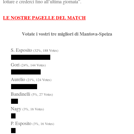
lottare e crederci fino all’ultima giornata”.
LE NOSTRE PAGELLE DEL MATCH
Votate i vostri tre migliori di Mantova-Speiza
S. Esposito
(32%, 188 Votes)
Gori
(24%, 144 Votes)
Aurelio
(21%, 124 Votes)
Bandinelli
(5%, 27 Votes)
Nagy
(3%, 16 Votes)
P. Esposito
(3%, 16 Votes)