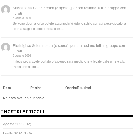
Massimo
su
Soleri rientra (e spera), per ora restano tutti in gruppo con
Turati
5 Agosto 2026
Servono cloun al circo potete accomodarvi visto lo schifo con cui avete giocato la
scorsa stagione pietosi e ora cosa…
Pierluigi
su
Soleri rientra (e spera), per ora restano tutti in gruppo con
Turati
5 Agosto 2026
In lega pro ci avete portato ora penso sarà meglio che vi levate dalle p...e e alla
svelta prima che…
Data
Partita
Orario/Risultati
No data available in table
I NOSTRI ARTICOLI
Agosto 2026
(92)
Luglio 2026
(346)