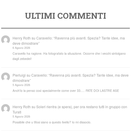
ULTIMI COMMENTI
Henry Roth
su
Caravello: “Ravenna più avanti. Spezia? Tante idee, ma
deve dimostrare”
6 Agosto 2026
Caravello ha ragione. Ha fotografato la situazione. Occorre che i vecchi sintolgano
dagli zebedei!
Pierluigi
su
Caravello: “Ravenna più avanti. Spezia? Tante idee, ma deve
dimostrare”
5 Agosto 2026
Anch'io la penso così specialmente come over 33..... FATE DOI LASTRE ASE
Henry Roth
su
Soleri rientra (e spera), per ora restano tutti in gruppo con
Turati
5 Agosto 2026
Possibile che u tifosi siano a questo livello? Io mi dissocio.