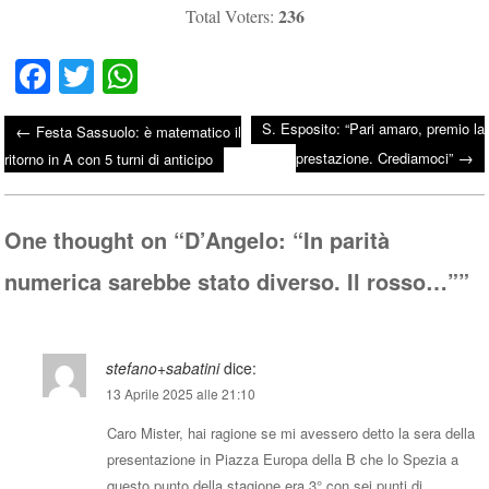
236
Total Voters:
Fa
T
W
ce
wi
ha
S. Esposito: “Pari amaro, premio la
←
Festa Sassuolo: è matematico il
bo
tte
ts
→
Post navigation
prestazione. Crediamoci”
ritorno in A con 5 turni di anticipo
ok
r
A
pp
One thought on “
D’Angelo: “In parità
numerica sarebbe stato diverso. Il rosso…”
”
stefano+sabatini
dice:
13 Aprile 2025 alle 21:10
Caro Mister, hai ragione se mi avessero detto la sera della
presentazione in Piazza Europa della B che lo Spezia a
questo punto della stagione era 3° con sei punti di