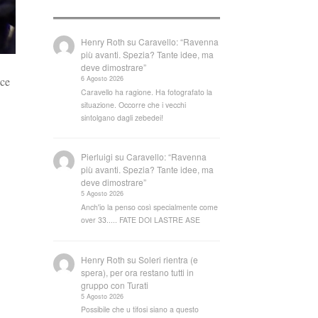
Henry Roth
su
Caravello: “Ravenna
più avanti. Spezia? Tante idee, ma
deve dimostrare”
6 Agosto 2026
sce
Caravello ha ragione. Ha fotografato la
situazione. Occorre che i vecchi
sintolgano dagli zebedei!
Pierluigi
su
Caravello: “Ravenna
più avanti. Spezia? Tante idee, ma
deve dimostrare”
5 Agosto 2026
Anch'io la penso così specialmente come
over 33..... FATE DOI LASTRE ASE
Henry Roth
su
Soleri rientra (e
spera), per ora restano tutti in
gruppo con Turati
5 Agosto 2026
Possibile che u tifosi siano a questo