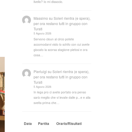
livello? Io mi dissocio.
Massimo
su
Soleri rientra (e spera),
per ora restano tutti in gruppo con
Turati
5 Agosto 2026
Servono cloun al circo potete
accomodarvi visto lo schifo con cui avete
giocato la scorsa stagione pietosi e ora
cosa…
Pierluigi
su
Soleri rientra (e spera),
per ora restano tutti in gruppo con
Turati
5 Agosto 2026
In lega pro ci avete portato ora penso
sarà meglio che vi levate dalle p...e e alla
svelta prima che…
Data
Partita
Orario/Risultati