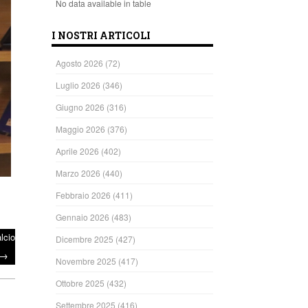
No data available in table
I NOSTRI ARTICOLI
Agosto 2026
(72)
Luglio 2026
(346)
Giugno 2026
(316)
Maggio 2026
(376)
Aprile 2026
(402)
Marzo 2026
(440)
Febbraio 2026
(411)
Gennaio 2026
(483)
lcio
Dicembre 2025
(427)
→
Novembre 2025
(417)
Ottobre 2025
(432)
Settembre 2025
(416)