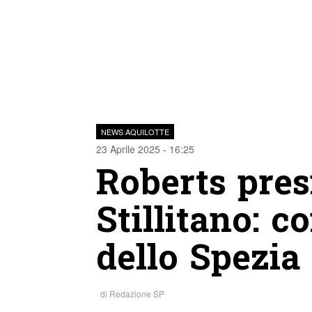
NEWS AQUILOTTE
23 Aprile 2025 - 16:25
Roberts presi
Stillitano: 
dello Spezia
di
Redazione SP