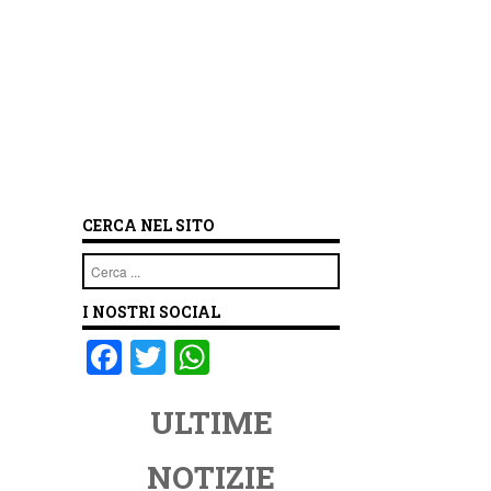
CERCA NEL SITO
Cerca
I NOSTRI SOCIAL
F
T
W
a
wi
h
ULTIME
c
tt
at
e
er
s
NOTIZIE