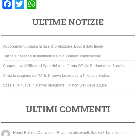
F
T
W
a
wi
h
ULTIME NOTIZIE
c
tt
at
e
er
s
b
A
Abbonamenti, chiusa la fase di prelazione. Ecco il dato finale
o
p
Tattica e possessi in mattinata a Follo. Domani l’amichevole
o
p
Cooperativa Mitilicoltori Spezzini si conferma Official Partner dello Spezia
k
Al via la stagione dell’U15. Il nuovo tecnico sarà Nikolaus Barbieri
Spezia, la nuova iniziativa: disegnare il Match-Day delle Aquile
ULTIMI COMMENTI
Henry Roth
su
Caravello: “Ravenna più avanti. Spezia? Tante idee, ma