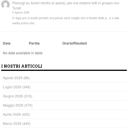
Pierluigi
su
Soleri rientra (e spera), per ora restano tutti in gruppo con
Turati
5 Agosto 2026
In lega pro ci avete portato ora penso sarà meglio che vi levate dalle p...e e alla
svelta prima che…
Data
Partita
Orario/Risultati
No data available in table
I NOSTRI ARTICOLI
Agosto 2026
(86)
Luglio 2026
(346)
Giugno 2026
(316)
Maggio 2026
(376)
Aprile 2026
(402)
Marzo 2026
(440)