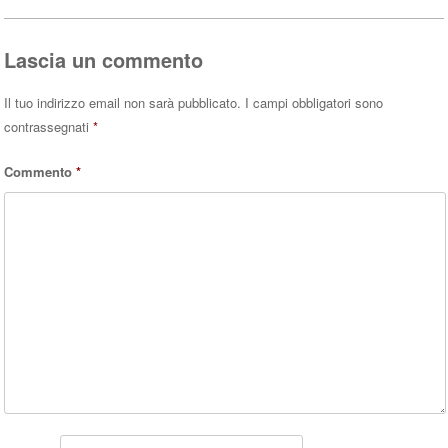
ok
r
A
pp
Lascia un commento
Il tuo indirizzo email non sarà pubblicato.
I campi obbligatori sono
contrassegnati
*
Commento
*