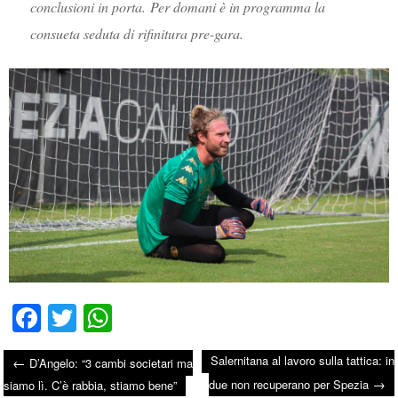
conclusioni in porta. Per domani è in programma la
consueta seduta di rifinitura pre-gara.
Fa
T
W
ce
wi
ha
Salernitana al lavoro sulla tattica: in
←
D’Angelo: “3 cambi societari ma
bo
tte
ts
→
Post navigation
due non recuperano per Spezia
siamo lì. C’è rabbia, stiamo bene”