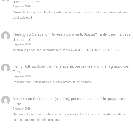
deve dimostrare”
6 Agosto 2026
Caravello ha ragione. Ha fotografato la situazione. Occorre che i vecchi sintolgano
dagli zebedei!
Pierluigi
su
Caravello: “Ravenna più avanti. Spezia? Tante idee, ma deve
dimostrare”
5 Agosto 2026
Anch'io la penso così specialmente come over 33..... FATE DOI LASTRE ASE
Henry Roth
su
Soleri rientra (e spera), per ora restano tutti in gruppo con
Turati
5 Agosto 2026
Possibile che u tifosi siano a questo livello? Io mi dissocio.
Massimo
su
Soleri rientra (e spera), per ora restano tutti in gruppo con
Turati
5 Agosto 2026
Servono cloun al circo potete accomodarvi visto lo schifo con cui avete giocato la
scorsa stagione pietosi e ora cosa…