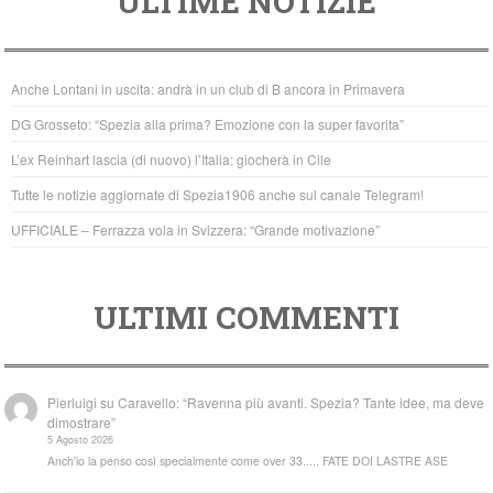
ULTIME NOTIZIE
c
tt
at
e
er
s
b
A
Anche Lontani in uscita: andrà in un club di B ancora in Primavera
o
p
DG Grosseto: “Spezia alla prima? Emozione con la super favorita”
o
p
L’ex Reinhart lascia (di nuovo) l’Italia: giocherà in Cile
k
Tutte le notizie aggiornate di Spezia1906 anche sul canale Telegram!
UFFICIALE – Ferrazza vola in Svizzera: “Grande motivazione”
ULTIMI COMMENTI
Pierluigi
su
Caravello: “Ravenna più avanti. Spezia? Tante idee, ma deve
dimostrare”
5 Agosto 2026
Anch'io la penso così specialmente come over 33..... FATE DOI LASTRE ASE