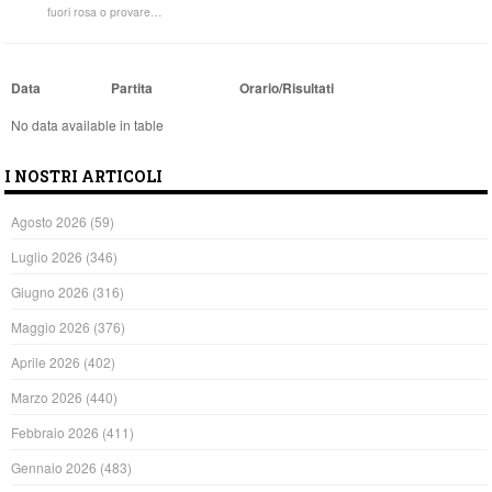
fuori rosa o provare…
Data
Partita
Orario/Risultati
No data available in table
I NOSTRI ARTICOLI
Agosto 2026
(59)
Luglio 2026
(346)
Giugno 2026
(316)
Maggio 2026
(376)
Aprile 2026
(402)
Marzo 2026
(440)
Febbraio 2026
(411)
Gennaio 2026
(483)