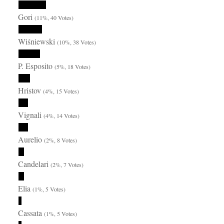
Gori
(11%, 40 Votes)
Wiśniewski
(10%, 38 Votes)
P. Esposito
(5%, 18 Votes)
Hristov
(4%, 15 Votes)
Vignali
(4%, 14 Votes)
Aurelio
(2%, 8 Votes)
Candelari
(2%, 7 Votes)
Elia
(1%, 5 Votes)
Cassata
(1%, 5 Votes)