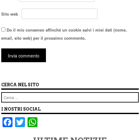
Sito web
Do il mio consenso affinché un cookie salvi i miei dati (nome,
email, sito web) per il prossimo commento.
CERCA NEL SITO
Cerca
I NOSTRI SOCIAL
F
T
W
a
wi
h