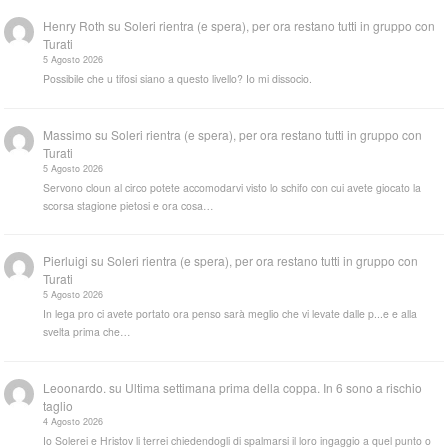
Henry Roth
su
Soleri rientra (e spera), per ora restano tutti in gruppo con
Turati
5 Agosto 2026
Possibile che u tifosi siano a questo livello? Io mi dissocio.
Massimo
su
Soleri rientra (e spera), per ora restano tutti in gruppo con
Turati
5 Agosto 2026
Servono cloun al circo potete accomodarvi visto lo schifo con cui avete giocato la
scorsa stagione pietosi e ora cosa…
Pierluigi
su
Soleri rientra (e spera), per ora restano tutti in gruppo con
Turati
5 Agosto 2026
In lega pro ci avete portato ora penso sarà meglio che vi levate dalle p...e e alla
svelta prima che…
Leoonardo.
su
Ultima settimana prima della coppa. In 6 sono a rischio
taglio
4 Agosto 2026
Io Solerei e Hristov li terrei chiedendogli di spalmarsi il loro ingaggio a quel punto o