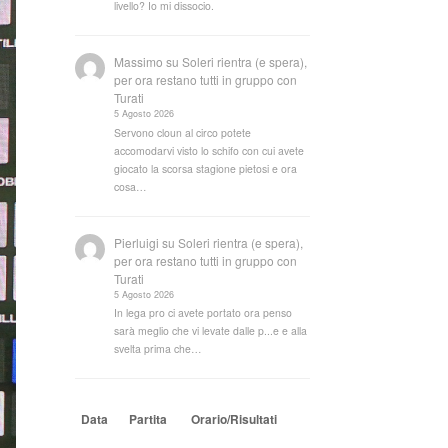
livello? Io mi dissocio.
Massimo
su
Soleri rientra (e spera),
per ora restano tutti in gruppo con
Turati
5 Agosto 2026
Servono cloun al circo potete
accomodarvi visto lo schifo con cui avete
giocato la scorsa stagione pietosi e ora
cosa…
Pierluigi
su
Soleri rientra (e spera),
per ora restano tutti in gruppo con
Turati
5 Agosto 2026
In lega pro ci avete portato ora penso
sarà meglio che vi levate dalle p...e e alla
svelta prima che…
Data
Partita
Orario/Risultati