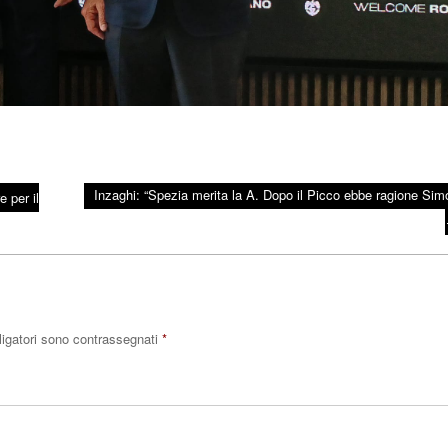
Inzaghi: “Spezia merita la A. Dopo il Picco ebbe ragione Sim
 per il
ligatori sono contrassegnati
*