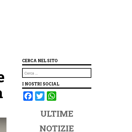
CERCA NEL SITO
e
Cerca
I NOSTRI SOCIAL
a
F
T
W
a
wi
h
ULTIME
c
tt
at
e
er
s
NOTIZIE