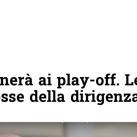
rnerà ai play-off. L
se della dirigenz