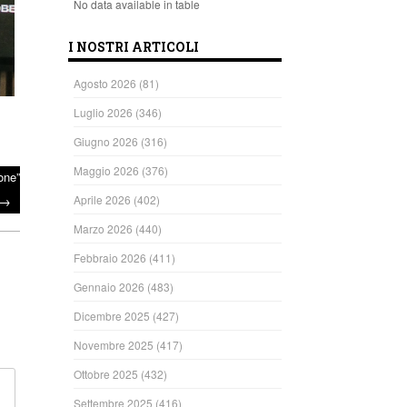
No data available in table
I NOSTRI ARTICOLI
Agosto 2026
(81)
Luglio 2026
(346)
Giugno 2026
(316)
Maggio 2026
(376)
one”
→
Aprile 2026
(402)
Marzo 2026
(440)
Febbraio 2026
(411)
Gennaio 2026
(483)
Dicembre 2025
(427)
Novembre 2025
(417)
Ottobre 2025
(432)
Settembre 2025
(416)