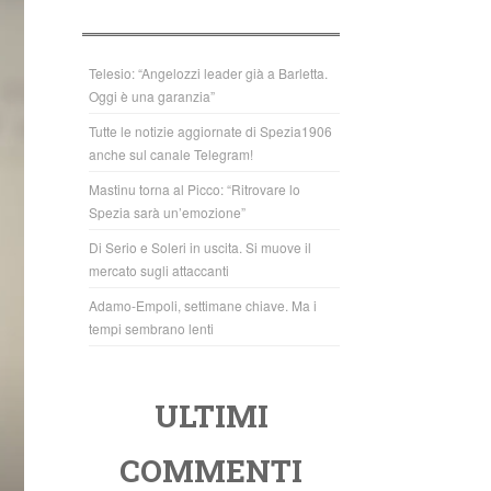
b
A
o
p
o
p
Telesio: “Angelozzi leader già a Barletta.
Oggi è una garanzia”
k
Tutte le notizie aggiornate di Spezia1906
anche sul canale Telegram!
Mastinu torna al Picco: “Ritrovare lo
Spezia sarà un’emozione”
Di Serio e Soleri in uscita. Si muove il
mercato sugli attaccanti
Adamo-Empoli, settimane chiave. Ma i
tempi sembrano lenti
ULTIMI
COMMENTI