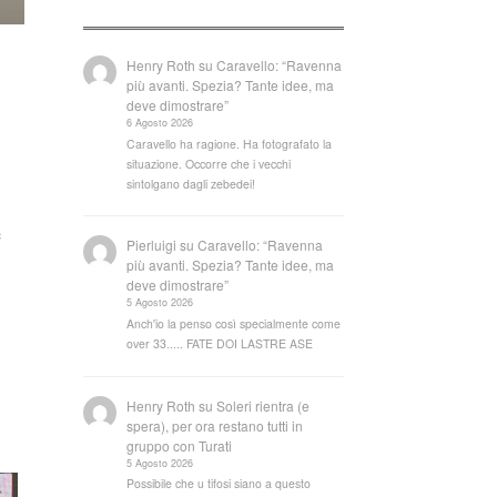
Henry Roth
su
Caravello: “Ravenna
più avanti. Spezia? Tante idee, ma
deve dimostrare”
6 Agosto 2026
Caravello ha ragione. Ha fotografato la
situazione. Occorre che i vecchi
sintolgano dagli zebedei!
e
Pierluigi
su
Caravello: “Ravenna
più avanti. Spezia? Tante idee, ma
deve dimostrare”
5 Agosto 2026
Anch'io la penso così specialmente come
over 33..... FATE DOI LASTRE ASE
Henry Roth
su
Soleri rientra (e
spera), per ora restano tutti in
gruppo con Turati
5 Agosto 2026
Possibile che u tifosi siano a questo