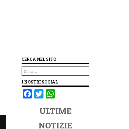
CERCA NEL SITO
Cerca
I NOSTRI SOCIAL
F
T
W
a
wi
h
ULTIME
c
tt
at
e
er
s
NOTIZIE