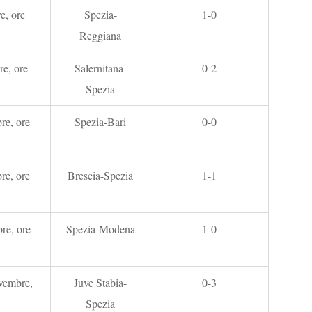
e, ore
Spezia-
1-0
Reggiana
re, ore
Salernitana-
0-2
Spezia
re, ore
Spezia-Bari
0-0
re, ore
Brescia-Spezia
1-1
re, ore
Spezia-Modena
1-0
vembre,
Juve Stabia-
0-3
Spezia