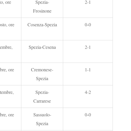
o, ore
Spezia-
2-1
Frosinone
sto, ore
Cosenza-Spezia
0-0
tembre,
Spezia-Cesena
2-1
bre, ore
Cremonese-
1-1
Spezia
tembre,
Spezia-
4-2
Carrarese
bre, ore
Sassuolo-
0-0
Spezia