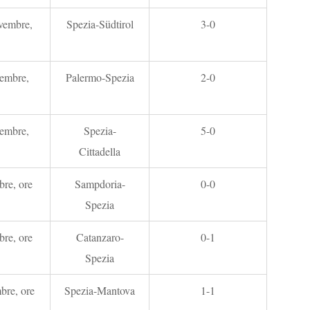
vembre,
Spezia-Südtirol
3-0
embre,
Palermo-Spezia
2-0
embre,
Spezia-
5-0
Cittadella
re, ore
Sampdoria-
0-0
Spezia
re, ore
Catanzaro-
0-1
Spezia
bre, ore
Spezia-Mantova
1-1