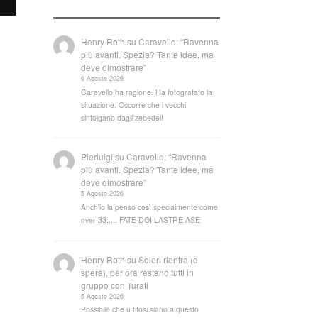
Henry Roth
su
Caravello: “Ravenna
più avanti. Spezia? Tante idee, ma
deve dimostrare”
6 Agosto 2026
Caravello ha ragione. Ha fotografato la
situazione. Occorre che i vecchi
sintolgano dagli zebedei!
Pierluigi
su
Caravello: “Ravenna
più avanti. Spezia? Tante idee, ma
deve dimostrare”
5 Agosto 2026
Anch'io la penso così specialmente come
over 33..... FATE DOI LASTRE ASE
Henry Roth
su
Soleri rientra (e
spera), per ora restano tutti in
gruppo con Turati
5 Agosto 2026
Possibile che u tifosi siano a questo