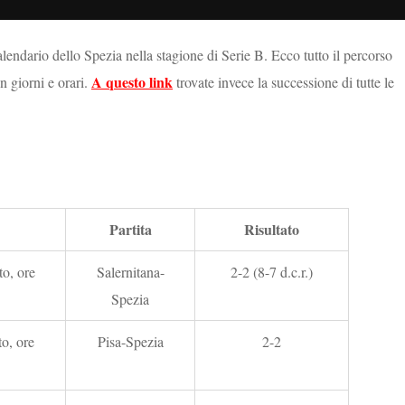
alendario dello Spezia nella stagione di Serie B. Ecco tutto il percorso
A questo link
 giorni e orari.
trovate invece la successione di tutte le
Partita
Risultato
o, ore
Salernitana-
2-2 (8-7 d.c.r.)
Spezia
o, ore
Pisa-Spezia
2-2