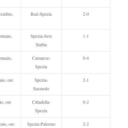
cembre,
Bari-Spezia
2-0
nnaio,
Spezia-Juve
1-1
Stabia
nnaio,
Carrarese-
0-4
Spezia
io, ore
Spezia-
2-1
Sassuolo
io, ore
Cittadella-
0-2
Spezia
aio, ore
Spezia-Palermo
2-2