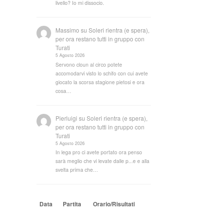
livello? Io mi dissocio.
Massimo
su
Soleri rientra (e spera),
per ora restano tutti in gruppo con
Turati
5 Agosto 2026
Servono cloun al circo potete
accomodarvi visto lo schifo con cui avete
giocato la scorsa stagione pietosi e ora
cosa…
Pierluigi
su
Soleri rientra (e spera),
per ora restano tutti in gruppo con
Turati
5 Agosto 2026
In lega pro ci avete portato ora penso
sarà meglio che vi levate dalle p...e e alla
svelta prima che…
Data
Partita
Orario/Risultati