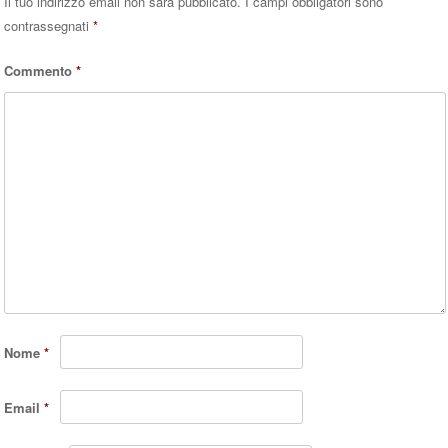
Il tuo indirizzo email non sarà pubblicato.
I campi obbligatori sono
contrassegnati
*
Commento
*
Nome
*
Email
*