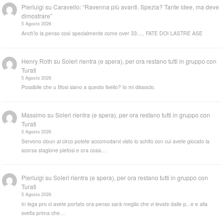
Pierluigi
su
Caravello: “Ravenna più avanti. Spezia? Tante idee, ma deve
dimostrare”
5 Agosto 2026
Anch'io la penso così specialmente come over 33..... FATE DOI LASTRE ASE
Henry Roth
su
Soleri rientra (e spera), per ora restano tutti in gruppo con
Turati
5 Agosto 2026
Possibile che u tifosi siano a questo livello? Io mi dissocio.
Massimo
su
Soleri rientra (e spera), per ora restano tutti in gruppo con
Turati
5 Agosto 2026
Servono cloun al circo potete accomodarvi visto lo schifo con cui avete giocato la
scorsa stagione pietosi e ora cosa…
Pierluigi
su
Soleri rientra (e spera), per ora restano tutti in gruppo con
Turati
5 Agosto 2026
In lega pro ci avete portato ora penso sarà meglio che vi levate dalle p...e e alla
svelta prima che…