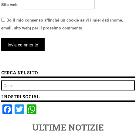
Sito web
Do il mio consenso affinché un cookie salvi i miei dati (nome,
email, sito web) per il prossimo commento.
CERCA NEL SITO
Cerca
I NOSTRI SOCIAL
F
T
W
a
wi
h
ULTIME NOTIZIE
c
tt
at