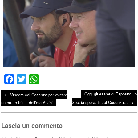
Fa
T
W
ce
wi
ha
Oggi gli esami di Esposito, lo
←
Vincere col Cosenza per evitare
bo
tte
ts
→
Post navigation
Spezia spera. E col Cosenza…
un brutto tris… dell’era Alvini
ok
r
A
pp
Lascia un commento