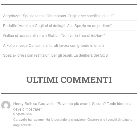
e
er
s
b
A
Angelozzi: “Spezia la mia Champions. Oggi serve sacrificio di tutti”
o
p
Pedullà: “Aurelio e Cagliari ai dettagli. Allo Spezia va un portiere”
o
p
Gallea si accasa alla Juve Stabia: “Non vedo l’ora di iniziare”
k
A Follo si vede Cancellieri, Turati lavora con grande intensità
Spezia-Torres con restrizioni per gli ospiti. La delibera del GOS
ULTIMI COMMENTI
Henry Roth
su
Caravello: “Ravenna più avanti. Spezia? Tante idee, ma
deve dimostrare”
6 Agosto 2026
Caravello ha ragione. Ha fotografato la situazione. Occorre che i vecchi sintolgano
dagli zebedei!