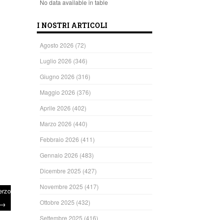
No data available in table
I NOSTRI ARTICOLI
Agosto 2026
(72)
Luglio 2026
(346)
Giugno 2026
(316)
Maggio 2026
(376)
Aprile 2026
(402)
Marzo 2026
(440)
Febbraio 2026
(411)
Gennaio 2026
(483)
Dicembre 2025
(427)
Novembre 2025
(417)
erzo
Ottobre 2025
(432)
→
Settembre 2025
(416)