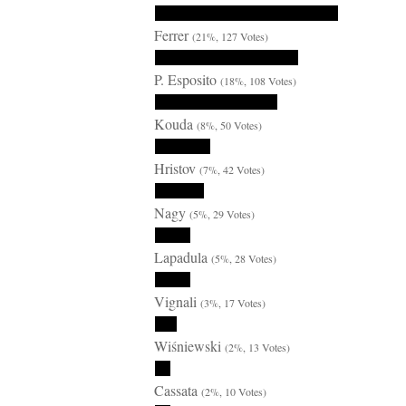
Ferrer
(21%, 127 Votes)
P. Esposito
(18%, 108 Votes)
Kouda
(8%, 50 Votes)
Hristov
(7%, 42 Votes)
Nagy
(5%, 29 Votes)
Lapadula
(5%, 28 Votes)
Vignali
(3%, 17 Votes)
Wiśniewski
(2%, 13 Votes)
Cassata
(2%, 10 Votes)