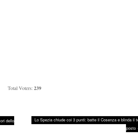
239
Total Voters:
Lo Spezia chiude coi 3 punti: batte il Cosenza e blinda il t
ri dello
posto