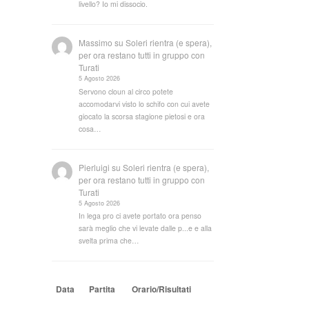
livello? Io mi dissocio.
Massimo
su
Soleri rientra (e spera),
per ora restano tutti in gruppo con
Turati
5 Agosto 2026
Servono cloun al circo potete
accomodarvi visto lo schifo con cui avete
giocato la scorsa stagione pietosi e ora
cosa…
Pierluigi
su
Soleri rientra (e spera),
per ora restano tutti in gruppo con
Turati
5 Agosto 2026
In lega pro ci avete portato ora penso
sarà meglio che vi levate dalle p...e e alla
svelta prima che…
Data
Partita
Orario/Risultati