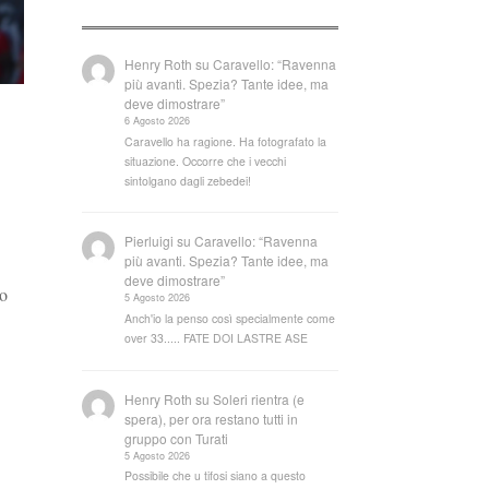
Henry Roth
su
Caravello: “Ravenna
più avanti. Spezia? Tante idee, ma
deve dimostrare”
6 Agosto 2026
Caravello ha ragione. Ha fotografato la
situazione. Occorre che i vecchi
sintolgano dagli zebedei!
Pierluigi
su
Caravello: “Ravenna
più avanti. Spezia? Tante idee, ma
deve dimostrare”
to
5 Agosto 2026
Anch'io la penso così specialmente come
over 33..... FATE DOI LASTRE ASE
Henry Roth
su
Soleri rientra (e
spera), per ora restano tutti in
gruppo con Turati
5 Agosto 2026
Possibile che u tifosi siano a questo