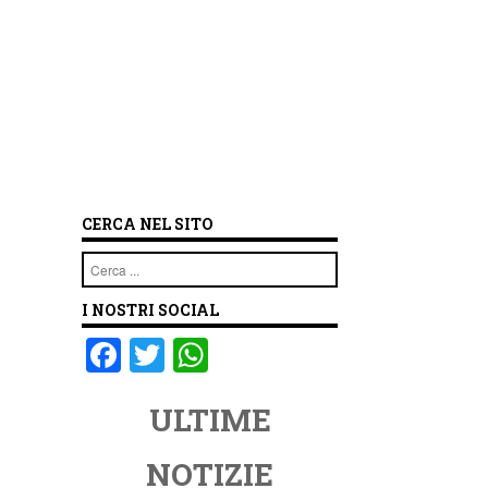
CERCA NEL SITO
Cerca
I NOSTRI SOCIAL
F
T
W
a
wi
h
ULTIME
c
tt
at
e
er
s
NOTIZIE