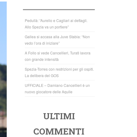
b
A
o
p
o
p
Pedullà: “Aurelio e Cagliari ai dettagli.
Allo Spezia va un portiere”
k
Gallea si accasa alla Juve Stabia: “Non
vedo l’ora di iniziare”
A Follo si vede Cancellieri, Turati lavora
con grande intensità
Spezia-Torres con restrizioni per gli ospiti.
La delibera del GOS
UFFICIALE – Damiano Cancellieri è un
nuovo giocatore delle Aquile
ULTIMI
COMMENTI