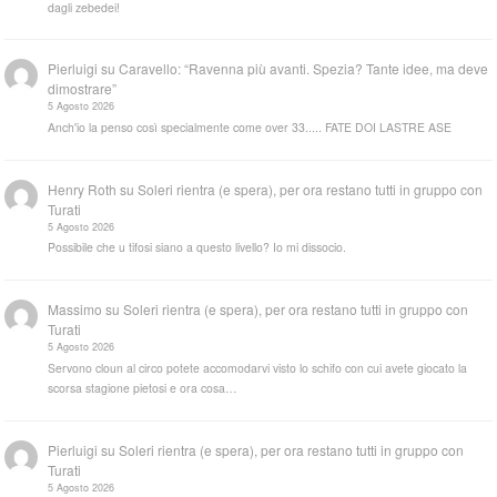
dagli zebedei!
Pierluigi
su
Caravello: “Ravenna più avanti. Spezia? Tante idee, ma deve
dimostrare”
5 Agosto 2026
Anch'io la penso così specialmente come over 33..... FATE DOI LASTRE ASE
Henry Roth
su
Soleri rientra (e spera), per ora restano tutti in gruppo con
Turati
5 Agosto 2026
Possibile che u tifosi siano a questo livello? Io mi dissocio.
Massimo
su
Soleri rientra (e spera), per ora restano tutti in gruppo con
Turati
5 Agosto 2026
Servono cloun al circo potete accomodarvi visto lo schifo con cui avete giocato la
scorsa stagione pietosi e ora cosa…
Pierluigi
su
Soleri rientra (e spera), per ora restano tutti in gruppo con
Turati
5 Agosto 2026