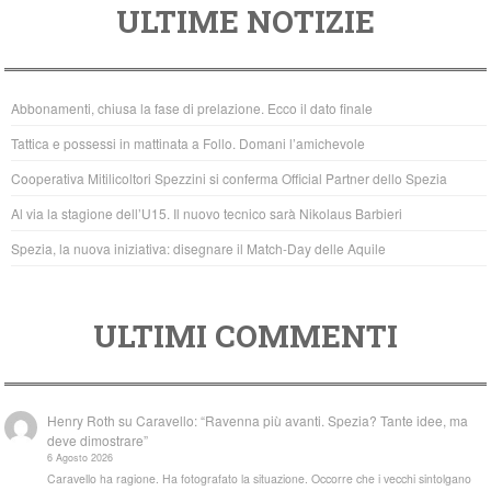
ULTIME NOTIZIE
c
tt
at
e
er
s
b
A
Abbonamenti, chiusa la fase di prelazione. Ecco il dato finale
o
p
Tattica e possessi in mattinata a Follo. Domani l’amichevole
o
p
Cooperativa Mitilicoltori Spezzini si conferma Official Partner dello Spezia
k
Al via la stagione dell’U15. Il nuovo tecnico sarà Nikolaus Barbieri
Spezia, la nuova iniziativa: disegnare il Match-Day delle Aquile
ULTIMI COMMENTI
Henry Roth
su
Caravello: “Ravenna più avanti. Spezia? Tante idee, ma
deve dimostrare”
6 Agosto 2026
Caravello ha ragione. Ha fotografato la situazione. Occorre che i vecchi sintolgano