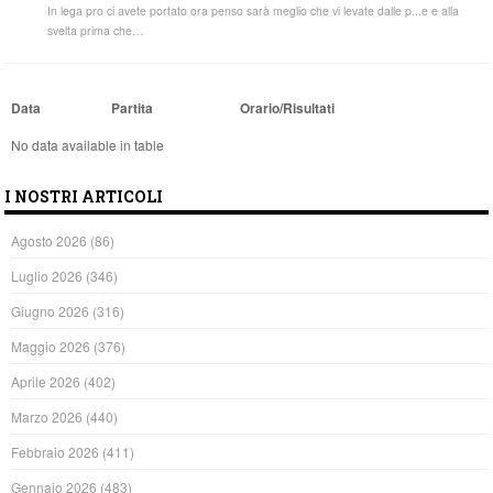
In lega pro ci avete portato ora penso sarà meglio che vi levate dalle p...e e alla
svelta prima che…
Data
Partita
Orario/Risultati
No data available in table
I NOSTRI ARTICOLI
Agosto 2026
(86)
Luglio 2026
(346)
Giugno 2026
(316)
Maggio 2026
(376)
Aprile 2026
(402)
Marzo 2026
(440)
Febbraio 2026
(411)
Gennaio 2026
(483)