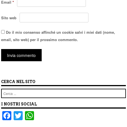
Email
*
Sito web
Do il mio consenso affinché un cookie salvi i miei dati (nome,
email, sito web) per il prossimo commento.
CERCA NEL SITO
Cerca
I NOSTRI SOCIAL
F
T
W
a
wi
h