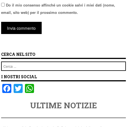
Do il mio consenso affinché un cookie salvi i miei dati (nome,
email, sito web) per il prossimo commento.
CERCA NEL SITO
Cerca
I NOSTRI SOCIAL
F
T
W
a
wi
h
ULTIME NOTIZIE
c
tt
at
e
er
s
b
A