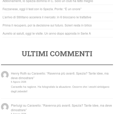
Abbonamenti, lo Spezia domina in C. Solo un club ha fatto meglio
o
p
Fezzanese, oggi il test con lo Spezia. Ponte: “È un onore”
o
p
L’arrivo di Stillitano accelera il mercato: in 6 bloccano le trattative
k
Prima il recupero, poi la decisione sul futuro. Soleri resta in bilico
Aurelio ai saluti, oggi le visite. Un anno dopo approda in Serie A
ULTIMI COMMENTI
Henry Roth
su
Caravello: “Ravenna più avanti. Spezia? Tante idee, ma
deve dimostrare”
6 Agosto 2026
Caravello ha ragione. Ha fotografato la situazione. Occorre che i vecchi sintolgano
dagli zebedei!
Pierluigi
su
Caravello: “Ravenna più avanti. Spezia? Tante idee, ma deve
dimostrare”
5 Agosto 2026