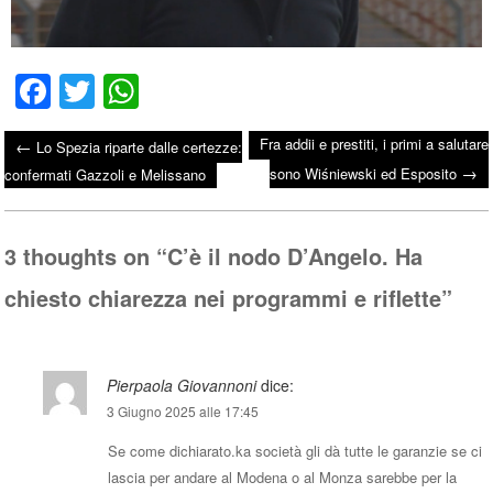
Fa
T
W
ce
wi
ha
Fra addii e prestiti, i primi a salutare
←
Lo Spezia riparte dalle certezze:
bo
tte
ts
→
Post navigation
sono Wiśniewski ed Esposito
confermati Gazzoli e Melissano
ok
r
A
pp
3 thoughts on “
C’è il nodo D’Angelo. Ha
chiesto chiarezza nei programmi e riflette
”
Pierpaola Giovannoni
dice:
3 Giugno 2025 alle 17:45
Se come dichiarato.ka società gli dà tutte le garanzie se ci
lascia per andare al Modena o al Monza sarebbe per la