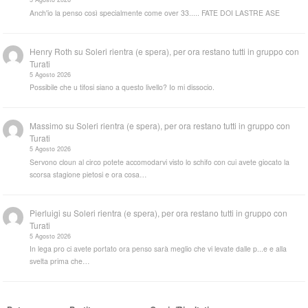
Anch'io la penso così specialmente come over 33..... FATE DOI LASTRE ASE
Henry Roth
su
Soleri rientra (e spera), per ora restano tutti in gruppo con
Turati
5 Agosto 2026
Possibile che u tifosi siano a questo livello? Io mi dissocio.
Massimo
su
Soleri rientra (e spera), per ora restano tutti in gruppo con
Turati
5 Agosto 2026
Servono cloun al circo potete accomodarvi visto lo schifo con cui avete giocato la
scorsa stagione pietosi e ora cosa…
Pierluigi
su
Soleri rientra (e spera), per ora restano tutti in gruppo con
Turati
5 Agosto 2026
In lega pro ci avete portato ora penso sarà meglio che vi levate dalle p...e e alla
svelta prima che…