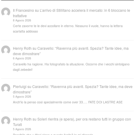
Il Francesino
su
L’arrivo di Stillitano accelera il mercato: in 6 bloccano le
trattative
8 Agosto 2026
Certe zavorre te le devi accollare in eterno. Nessuno li vuole, hanno la lettera
scarlatta addosso
Henry Roth
su
Caravello: “Ravenna più avanti. Spezia? Tante idee, ma
deve dimostrare”
6 Agosto 2026
Caravello ha ragione. Ha fotografato la situazione. Occorre che i vecchi sintolgano
dagli zebedei!
Pierluigi
su
Caravello: “Ravenna più avanti. Spezia? Tante idee, ma deve
dimostrare”
5 Agosto 2026
Anch'io la penso così specialmente come over 33..... FATE DOI LASTRE ASE
Henry Roth
su
Soleri rientra (e spera), per ora restano tutti in gruppo con
Turati
5 Agosto 2026
Possibile che u tifosi siano a questo livello? Io mi dissocio.