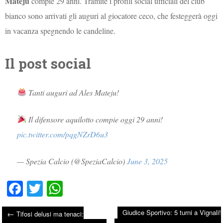
Mateju
compie 29 anni. Tramite i profili social ufficiali del club
bianco sono arrivati gli auguri al giocatore ceco, che festeggerà oggi
in vacanza spegnendo le candeline.
Il post social
Tanti auguri ad Ales Mateju!
Il difensore aquilotto compie oggi 29 anni!
pic.twitter.com/pqgNZrD6u3
— Spezia Calcio (@SpeziaCalcio)
June 3, 2025
Fa
T
W
ce
wi
ha
Giudice Sportivo: 5 turni a Vignali!
←
Tifosi delusi ma tenaci:
bo
tte
ts