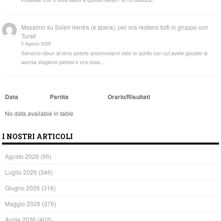
Massimo
su
Soleri rientra (e spera), per ora restano tutti in gruppo con
Turati
5 Agosto 2026
Servono cloun al circo potete accomodarvi visto lo schifo con cui avete giocato la
scorsa stagione pietosi e ora cosa…
Data
Partita
Orario/Risultati
No data available in table
I NOSTRI ARTICOLI
Agosto 2026
(95)
Luglio 2026
(346)
Giugno 2026
(316)
Maggio 2026
(376)
Aprile 2026
(402)