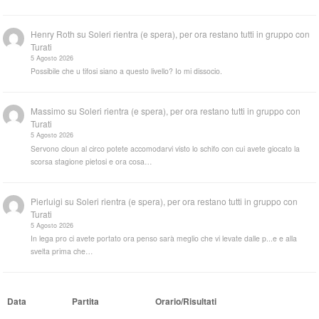
Henry Roth
su
Soleri rientra (e spera), per ora restano tutti in gruppo con
Turati
5 Agosto 2026
Possibile che u tifosi siano a questo livello? Io mi dissocio.
Massimo
su
Soleri rientra (e spera), per ora restano tutti in gruppo con
Turati
5 Agosto 2026
Servono cloun al circo potete accomodarvi visto lo schifo con cui avete giocato la
scorsa stagione pietosi e ora cosa…
Pierluigi
su
Soleri rientra (e spera), per ora restano tutti in gruppo con
Turati
5 Agosto 2026
In lega pro ci avete portato ora penso sarà meglio che vi levate dalle p...e e alla
svelta prima che…
Data
Partita
Orario/Risultati