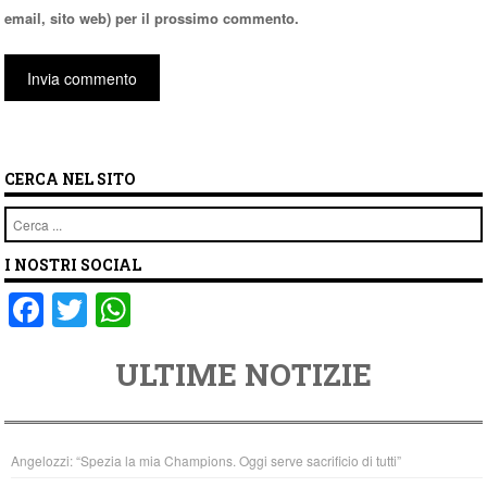
email, sito web) per il prossimo commento.
CERCA NEL SITO
Cerca
I NOSTRI SOCIAL
F
T
W
a
wi
h
ULTIME NOTIZIE
c
tt
at
e
er
s
b
A
Angelozzi: “Spezia la mia Champions. Oggi serve sacrificio di tutti”
o
p