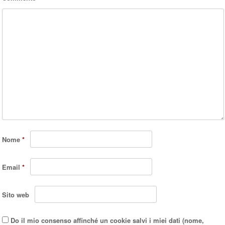
Nome
*
Email
*
Sito web
Do il mio consenso affinché un cookie salvi i miei dati (nome,