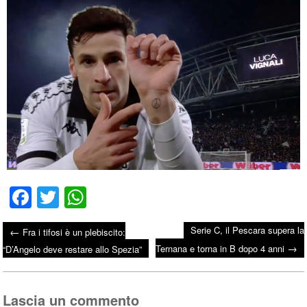
Fa
T
W
ce
wi
ha
Serie C, il Pescara supera la
←
Fra i tifosi è un plebiscito:
bo
tte
ts
→
Post navigation
Ternana e torna in B dopo 4 anni
“D’Angelo deve restare allo Spezia”
ok
r
A
pp
Lascia un commento