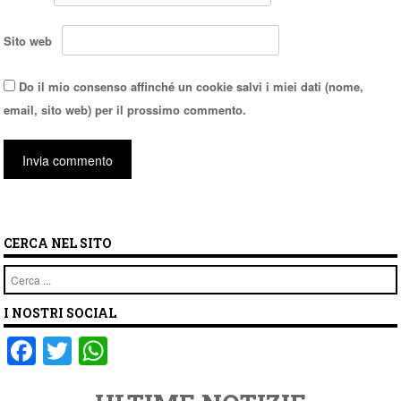
Sito web
Do il mio consenso affinché un cookie salvi i miei dati (nome,
email, sito web) per il prossimo commento.
CERCA NEL SITO
Cerca
I NOSTRI SOCIAL
F
T
W
a
wi
h