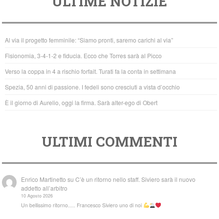
ULTIME NOTIZIE
c
tt
at
e
er
s
b
A
Al via il progetto femminile: “Siamo pronti, saremo carichi al via”
o
p
Fisionomia, 3-4-1-2 e fiducia. Ecco che Torres sarà al Picco
o
p
Verso la coppa in 4 a rischio forfait. Turati fa la conta in settimana
k
Spezia, 50 anni di passione. I fedeli sono cresciuti a vista d’occhio
È il giorno di Aurelio, oggi la firma. Sarà alter-ego di Obert
ULTIMI COMMENTI
Enrico Martinetto
su
C’è un ritorno nello staff. Siviero sarà il nuovo
addetto all’arbitro
10 Agosto 2026
Un bellissimo ritorno..... Francesco Siviero uno di noi