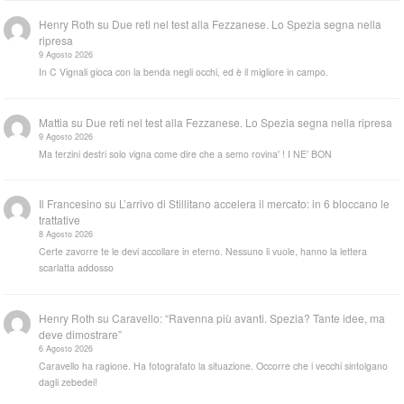
Henry Roth
su
Due reti nel test alla Fezzanese. Lo Spezia segna nella
ripresa
9 Agosto 2026
In C Vignali gioca con la benda negli occhi, ed è il migliore in campo.
Mattia
su
Due reti nel test alla Fezzanese. Lo Spezia segna nella ripresa
9 Agosto 2026
Ma terzini destri solo vigna come dire che a semo rovina' ! I NE' BON
Il Francesino
su
L’arrivo di Stillitano accelera il mercato: in 6 bloccano le
trattative
8 Agosto 2026
Certe zavorre te le devi accollare in eterno. Nessuno li vuole, hanno la lettera
scarlatta addosso
Henry Roth
su
Caravello: “Ravenna più avanti. Spezia? Tante idee, ma
deve dimostrare”
6 Agosto 2026
Caravello ha ragione. Ha fotografato la situazione. Occorre che i vecchi sintolgano
dagli zebedei!