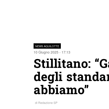
NEWS AQUILOTTE
10 Giugno 2025 - 17:13
Stillitano: “G
degli standa
abbiamo”
di
Redazione SP