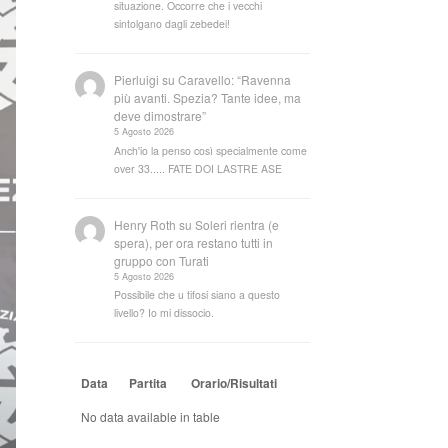
situazione. Occorre che i vecchi
sintolgano dagli zebedei!
Pierluigi
su
Caravello: “Ravenna
più avanti. Spezia? Tante idee, ma
deve dimostrare”
5 Agosto 2026
Anch'io la penso così specialmente come
over 33..... FATE DOI LASTRE ASE
Henry Roth
su
Soleri rientra (e
spera), per ora restano tutti in
gruppo con Turati
5 Agosto 2026
Possibile che u tifosi siano a questo
livello? Io mi dissocio.
Data
Partita
Orario/Risultati
No data available in table