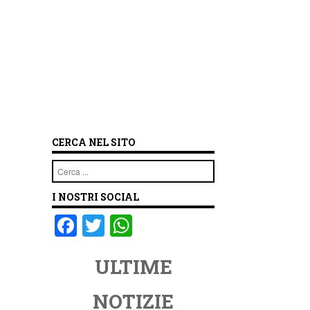
CERCA NEL SITO
Cerca
I NOSTRI SOCIAL
F
T
W
a
wi
h
ULTIME
c
tt
at
e
er
s
NOTIZIE