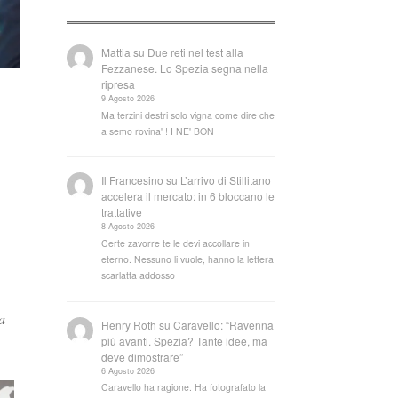
Mattia
su
Due reti nel test alla
Fezzanese. Lo Spezia segna nella
ripresa
9 Agosto 2026
Ma terzini destri solo vigna come dire che
a semo rovina' ! I NE' BON
Il Francesino
su
L’arrivo di Stillitano
accelera il mercato: in 6 bloccano le
trattative
8 Agosto 2026
Certe zavorre te le devi accollare in
eterno. Nessuno li vuole, hanno la lettera
scarlatta addosso
a
Henry Roth
su
Caravello: “Ravenna
più avanti. Spezia? Tante idee, ma
deve dimostrare”
6 Agosto 2026
Caravello ha ragione. Ha fotografato la