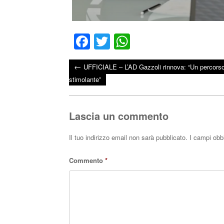
Fa
T
W
ce
wi
ha
←
UFFICIALE – L’AD Gazzoli rinnova: “Un percors
bo
tte
ts
Post navigation
stimolante”
ok
r
A
pp
Lascia un commento
Il tuo indirizzo email non sarà pubblicato.
I campi obb
Commento
*