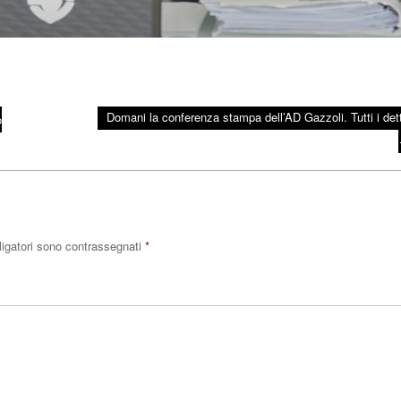
Domani la conferenza stampa dell’AD Gazzoli. Tutti i dett
o
ligatori sono contrassegnati
*