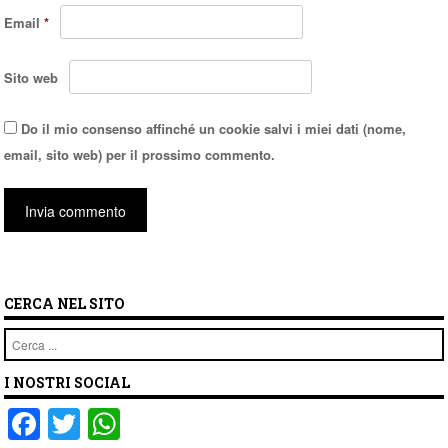
Email
*
Sito web
Do il mio consenso affinché un cookie salvi i miei dati (nome,
email, sito web) per il prossimo commento.
CERCA NEL SITO
Cerca
I NOSTRI SOCIAL
F
T
W