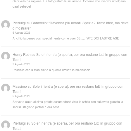
Caravello ha ragione. Ha fotografato la situazione. Occorre che i vecchi sintolgano
dagli zebedei!
Pierluigi
su
Caravello: “Ravenna più avanti. Spezia? Tante idee, ma deve
dimostrare”
5 Agosto 2026
Anch'io la penso così specialmente come over 33..... FATE DOI LASTRE ASE
Henry Roth
su
Soleri rientra (e spera), per ora restano tutti in gruppo con
Turati
5 Agosto 2026
Possibile che u tifosi siano a questo livello? Io mi dissocio.
Massimo
su
Soleri rientra (e spera), per ora restano tutti in gruppo con
Turati
5 Agosto 2026
Servono cloun al circo potete accomodarvi visto lo schifo con cui avete giocato la
scorsa stagione pietosi e ora cosa…
Pierluigi
su
Soleri rientra (e spera), per ora restano tutti in gruppo con
Turati