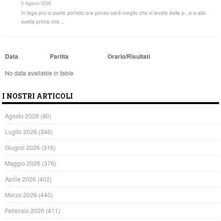
5 Agosto 2026
In lega pro ci avete portato ora penso sarà meglio che vi levate dalle p...e e alla
svelta prima che…
Data
Partita
Orario/Risultati
No data available in table
I NOSTRI ARTICOLI
Agosto 2026
(80)
Luglio 2026
(346)
Giugno 2026
(316)
Maggio 2026
(376)
Aprile 2026
(402)
Marzo 2026
(440)
Febbraio 2026
(411)