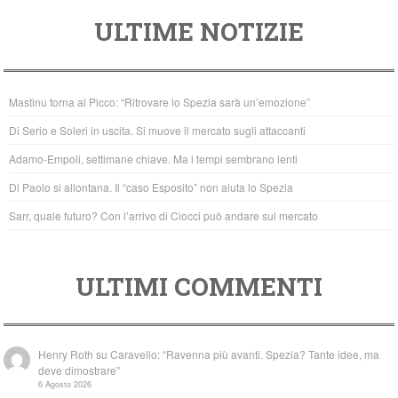
a
wi
h
ULTIME NOTIZIE
c
tt
at
e
er
s
b
A
Mastinu torna al Picco: “Ritrovare lo Spezia sarà un’emozione”
o
p
Di Serio e Soleri in uscita. Si muove il mercato sugli attaccanti
o
p
Adamo-Empoli, settimane chiave. Ma i tempi sembrano lenti
k
Di Paolo si allontana. Il “caso Esposito” non aiuta lo Spezia
Sarr, quale futuro? Con l’arrivo di Ciocci può andare sul mercato
ULTIMI COMMENTI
Henry Roth
su
Caravello: “Ravenna più avanti. Spezia? Tante idee, ma
deve dimostrare”
6 Agosto 2026