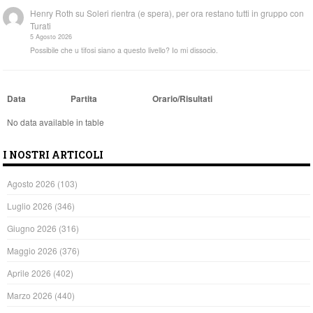
Henry Roth
su
Soleri rientra (e spera), per ora restano tutti in gruppo con
Turati
5 Agosto 2026
Possibile che u tifosi siano a questo livello? Io mi dissocio.
Data
Partita
Orario/Risultati
No data available in table
I NOSTRI ARTICOLI
Agosto 2026
(103)
Luglio 2026
(346)
Giugno 2026
(316)
Maggio 2026
(376)
Aprile 2026
(402)
Marzo 2026
(440)