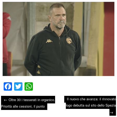
Fa
T
W
ce
wi
ha
Il nuovo che avanza: il rinnovato
←
Oltre 30 i tesserati in organico.
bo
tte
ts
logo debutta sul sito dello Spezia
Post navigation
Priorità alle cessioni, il punto
ok
r
A
→