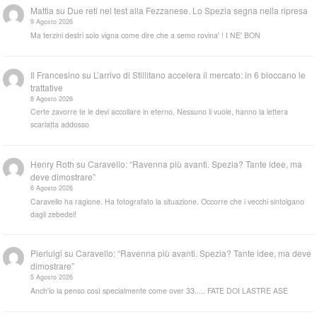
Mattia
su
Due reti nel test alla Fezzanese. Lo Spezia segna nella ripresa
9 Agosto 2026
Ma terzini destri solo vigna come dire che a semo rovina' ! I NE' BON
Il Francesino
su
L’arrivo di Stillitano accelera il mercato: in 6 bloccano le
trattative
8 Agosto 2026
Certe zavorre te le devi accollare in eterno. Nessuno li vuole, hanno la lettera
scarlatta addosso
Henry Roth
su
Caravello: “Ravenna più avanti. Spezia? Tante idee, ma
deve dimostrare”
6 Agosto 2026
Caravello ha ragione. Ha fotografato la situazione. Occorre che i vecchi sintolgano
dagli zebedei!
Pierluigi
su
Caravello: “Ravenna più avanti. Spezia? Tante idee, ma deve
dimostrare”
5 Agosto 2026
Anch'io la penso così specialmente come over 33..... FATE DOI LASTRE ASE