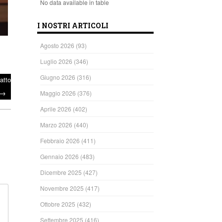
No data available in table
I NOSTRI ARTICOLI
Agosto 2026
(93)
Luglio 2026
(346)
Giugno 2026
(316)
atto
→
Maggio 2026
(376)
Aprile 2026
(402)
Marzo 2026
(440)
Febbraio 2026
(411)
Gennaio 2026
(483)
Dicembre 2025
(427)
Novembre 2025
(417)
Ottobre 2025
(432)
Settembre 2025
(416)