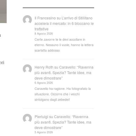
Il Francesino
su
L’arrivo di Stillitano
accelera il mercato: in 6 bloccano le
trattative
8 Agosto 2026
n
Certe zavorre te le devi accollare in
eterno. Nessuno li vuole, hanno la lettera
scarlatta addosso
ori
Henry Roth
su
Caravello: “Ravenna
più avanti. Spezia? Tante idee, ma
deve dimostrare”
6 Agosto 2026
Caravello ha ragione. Ha fotografato la
situazione. Occorre che i vecchi
sintolgano dagli zebedei!
Pierluigi
su
Caravello: “Ravenna
più avanti. Spezia? Tante idee, ma
deve dimostrare”
5 Agosto 2026