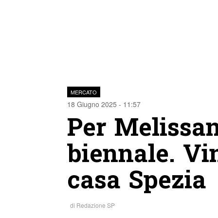
MERCATO
18 Giugno 2025 - 11:57
Per Melissan
biennale. Vi
casa Spezia
di
Redazione SP