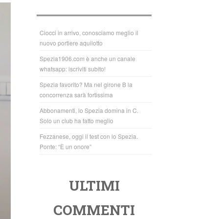
b
A
o
p
o
p
Ciocci in arrivo, conosciamo meglio il
nuovo portiere aquilotto
k
Spezia1906.com è anche un canale
whatsapp: iscriviti subito!
Spezia favorito? Ma nel girone B la
concorrenza sarà fortissima
Abbonamenti, lo Spezia domina in C.
Solo un club ha fatto meglio
Fezzanese, oggi il test con lo Spezia.
Ponte: “È un onore”
ULTIMI
COMMENTI