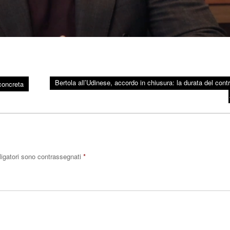
Bertola all’Udinese, accordo in chiusura: la durata del contr
concreta
ligatori sono contrassegnati
*