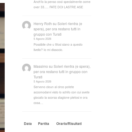
Anch'io la penso così specialmente come
over 33..... FATE DOI LASTRE ASE
Henry Roth
su
Soleri rientra (e
spera), per ora restano tutti in
gruppo con Turati
5 Agosto 2026
Possibile che u tifosi siano a questo
livello? Io mi dissocio.
Massimo
su
Soleri rientra (e spera),
per ora restano tutti in gruppo con
Turati
5 Agosto 2026
Servono cloun al circo potete
accomodarvi visto lo schifo con cui avete
giocato la scorsa stagione pietosi e ora
cosa…
Data
Partita
Orario/Risultati