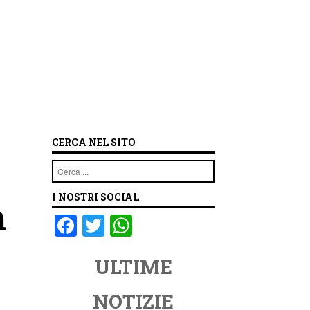
CERCA NEL SITO
Cerca
I NOSTRI SOCIAL
n
F
T
W
a
wi
h
ULTIME
c
tt
at
e
er
s
NOTIZIE