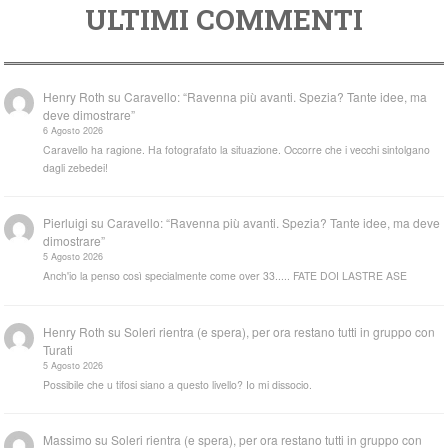
ULTIMI COMMENTI
Henry Roth
su
Caravello: “Ravenna più avanti. Spezia? Tante idee, ma
deve dimostrare”
6 Agosto 2026
Caravello ha ragione. Ha fotografato la situazione. Occorre che i vecchi sintolgano
dagli zebedei!
Pierluigi
su
Caravello: “Ravenna più avanti. Spezia? Tante idee, ma deve
dimostrare”
5 Agosto 2026
Anch'io la penso così specialmente come over 33..... FATE DOI LASTRE ASE
Henry Roth
su
Soleri rientra (e spera), per ora restano tutti in gruppo con
Turati
5 Agosto 2026
Possibile che u tifosi siano a questo livello? Io mi dissocio.
Massimo
su
Soleri rientra (e spera), per ora restano tutti in gruppo con