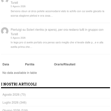
Turati
5 Agosto 2026
Servono cloun al circo potete accomodarvi visto lo schifo con cui avete giocato la
scorsa stagione pietosi e ora cosa…
Pierluigi
su
Soleri rientra (e spera), per ora restano tutti in gruppo con
Turati
5 Agosto 2026
In lega pro ci avete portato ora penso sarà meglio che vi levate dalle p...e e alla
svelta prima che…
Data
Partita
Orario/Risultati
No data available in table
I NOSTRI ARTICOLI
Agosto 2026
(70)
Luglio 2026
(346)
Giugno 2026
(316)