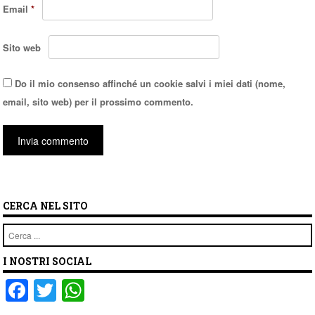
Email
*
Sito web
Do il mio consenso affinché un cookie salvi i miei dati (nome,
email, sito web) per il prossimo commento.
CERCA NEL SITO
Cerca
I NOSTRI SOCIAL
F
T
W
a
wi
h