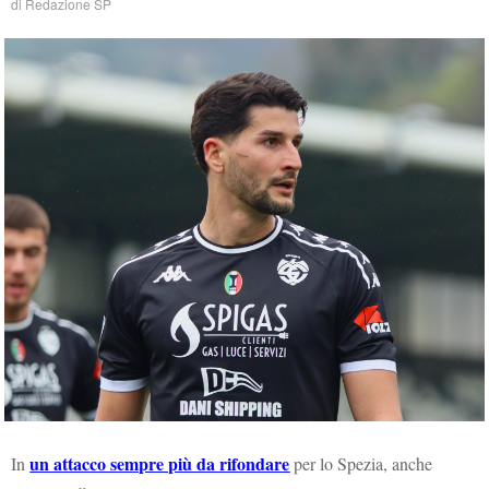
di
Redazione SP
un attacco sempre più da rifondare
In
per lo Spezia, anche