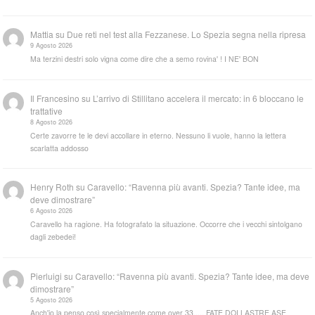
Mattia
su
Due reti nel test alla Fezzanese. Lo Spezia segna nella ripresa
9 Agosto 2026
Ma terzini destri solo vigna come dire che a semo rovina' ! I NE' BON
Il Francesino
su
L’arrivo di Stillitano accelera il mercato: in 6 bloccano le
trattative
8 Agosto 2026
Certe zavorre te le devi accollare in eterno. Nessuno li vuole, hanno la lettera
scarlatta addosso
Henry Roth
su
Caravello: “Ravenna più avanti. Spezia? Tante idee, ma
deve dimostrare”
6 Agosto 2026
Caravello ha ragione. Ha fotografato la situazione. Occorre che i vecchi sintolgano
dagli zebedei!
Pierluigi
su
Caravello: “Ravenna più avanti. Spezia? Tante idee, ma deve
dimostrare”
5 Agosto 2026
Anch'io la penso così specialmente come over 33..... FATE DOI LASTRE ASE