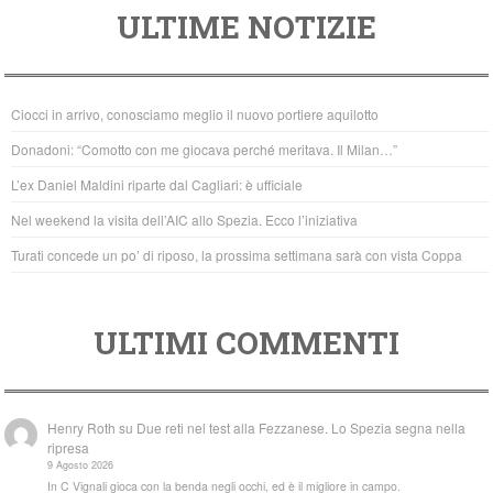
ULTIME NOTIZIE
c
tt
at
e
er
s
b
A
Ciocci in arrivo, conosciamo meglio il nuovo portiere aquilotto
o
p
Donadoni: “Comotto con me giocava perché meritava. Il Milan…”
o
p
L’ex Daniel Maldini riparte dal Cagliari: è ufficiale
k
Nel weekend la visita dell’AIC allo Spezia. Ecco l’iniziativa
Turati concede un po’ di riposo, la prossima settimana sarà con vista Coppa
ULTIMI COMMENTI
Henry Roth
su
Due reti nel test alla Fezzanese. Lo Spezia segna nella
ripresa
9 Agosto 2026
In C Vignali gioca con la benda negli occhi, ed è il migliore in campo.