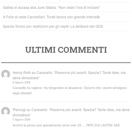
o
p
Gallea si accasa alla Juve Stabia: “Non vedo l’ora di iniziare”
k
A Follo si vede Cancellieri, Turati lavora con grande intensità
Spezia-Torres con restrizioni per gli ospiti. La delibera del GOS
ULTIMI COMMENTI
Henry Roth
su
Caravello: “Ravenna più avanti. Spezia? Tante idee, ma
deve dimostrare”
6 Agosto 2026
Caravello ha ragione. Ha fotografato la situazione. Occorre che i vecchi sintolgano
dagli zebedei!
Pierluigi
su
Caravello: “Ravenna più avanti. Spezia? Tante idee, ma deve
dimostrare”
5 Agosto 2026
Anch'io la penso così specialmente come over 33..... FATE DOI LASTRE ASE