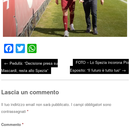
Fa
T
W
ce
wi
ha
FOTO – Lo Spezia incorona Pio
←
Pedullà: “Decisione presa su
bo
tte
ts
→
Post navigation
Esposito: “Il futuro è tutto tuo”
Mascardi, resta allo Spezia”
ok
r
A
pp
Lascia un commento
Il tuo indirizzo email non sarà pubblicato.
I campi obbligatori sono
contrassegnati
*
Commento
*