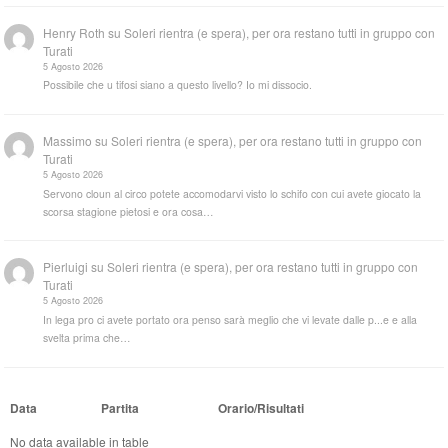
Henry Roth
su
Soleri rientra (e spera), per ora restano tutti in gruppo con
Turati
5 Agosto 2026
Possibile che u tifosi siano a questo livello? Io mi dissocio.
Massimo
su
Soleri rientra (e spera), per ora restano tutti in gruppo con
Turati
5 Agosto 2026
Servono cloun al circo potete accomodarvi visto lo schifo con cui avete giocato la
scorsa stagione pietosi e ora cosa…
Pierluigi
su
Soleri rientra (e spera), per ora restano tutti in gruppo con
Turati
5 Agosto 2026
In lega pro ci avete portato ora penso sarà meglio che vi levate dalle p...e e alla
svelta prima che…
Data
Partita
Orario/Risultati
No data available in table