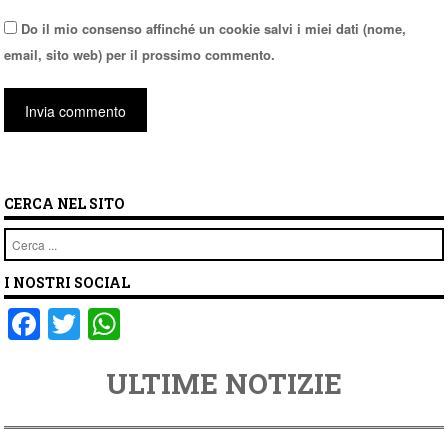
Do il mio consenso affinché un cookie salvi i miei dati (nome,
email, sito web) per il prossimo commento.
CERCA NEL SITO
Cerca
I NOSTRI SOCIAL
F
T
W
a
wi
h
ULTIME NOTIZIE
c
tt
at
e
er
s