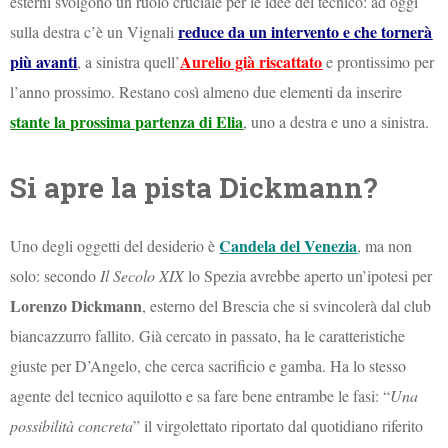
esterni svolgono un ruolo cruciale per le idee del tecnico: ad oggi
reduce da un intervento e che tornerà
sulla destra c’è un Vignali
più avanti
Aurelio già riscattato
, a sinistra quell’
e prontissimo per
l’anno prossimo. Restano così almeno due elementi da inserire
stante la prossima partenza di Elia
, uno a destra e uno a sinistra.
Si apre la pista Dickmann?
Candela del Venezia
Uno degli oggetti del desiderio è
, ma non
solo: secondo
Il Secolo XIX
lo Spezia avrebbe aperto un’ipotesi per
Lorenzo Dickmann
, esterno del Brescia che si svincolerà dal club
biancazzurro fallito. Già cercato in passato, ha le caratteristiche
giuste per D’Angelo, che cerca sacrificio e gamba. Ha lo stesso
agente del tecnico aquilotto e sa fare bene entrambe le fasi: “
Una
possibilità concreta
” il virgolettato riportato dal quotidiano riferito