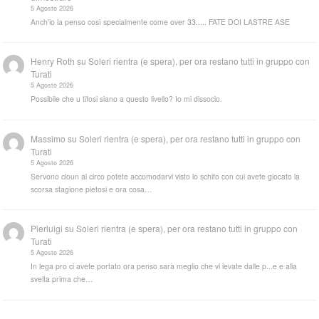
5 Agosto 2026
Anch'io la penso così specialmente come over 33..... FATE DOI LASTRE ASE
Henry Roth
su
Soleri rientra (e spera), per ora restano tutti in gruppo con
Turati
5 Agosto 2026
Possibile che u tifosi siano a questo livello? Io mi dissocio.
Massimo
su
Soleri rientra (e spera), per ora restano tutti in gruppo con
Turati
5 Agosto 2026
Servono cloun al circo potete accomodarvi visto lo schifo con cui avete giocato la
scorsa stagione pietosi e ora cosa…
Pierluigi
su
Soleri rientra (e spera), per ora restano tutti in gruppo con
Turati
5 Agosto 2026
In lega pro ci avete portato ora penso sarà meglio che vi levate dalle p...e e alla
svelta prima che…