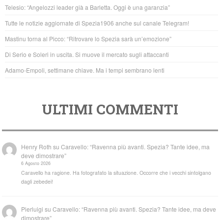
b
A
Telesio: “Angelozzi leader già a Barletta. Oggi è una garanzia”
o
p
Tutte le notizie aggiornate di Spezia1906 anche sul canale Telegram!
o
p
Mastinu torna al Picco: “Ritrovare lo Spezia sarà un’emozione”
k
Di Serio e Soleri in uscita. Si muove il mercato sugli attaccanti
Adamo-Empoli, settimane chiave. Ma i tempi sembrano lenti
ULTIMI COMMENTI
Henry Roth
su
Caravello: “Ravenna più avanti. Spezia? Tante idee, ma
deve dimostrare”
6 Agosto 2026
Caravello ha ragione. Ha fotografato la situazione. Occorre che i vecchi sintolgano
dagli zebedei!
Pierluigi
su
Caravello: “Ravenna più avanti. Spezia? Tante idee, ma deve
dimostrare”