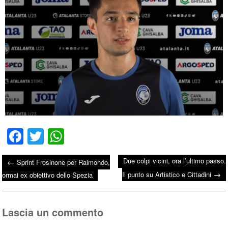
Fa
T
W
ce
wi
ha
Due colpi vicini, ora l’ultimo passo.
←
Sprint Frosinone per Raimondo,
bo
tte
ts
→
Post navigation
Il punto su Artistico e Cittadini
ormai ex obiettivo dello Spezia
ok
r
A
pp
Lascia un commento