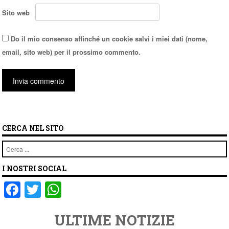
Sito web
Do il mio consenso affinché un cookie salvi i miei dati (nome,
email, sito web) per il prossimo commento.
CERCA NEL SITO
Cerca
I NOSTRI SOCIAL
F
T
W
a
wi
h
ULTIME NOTIZIE
c
tt
at