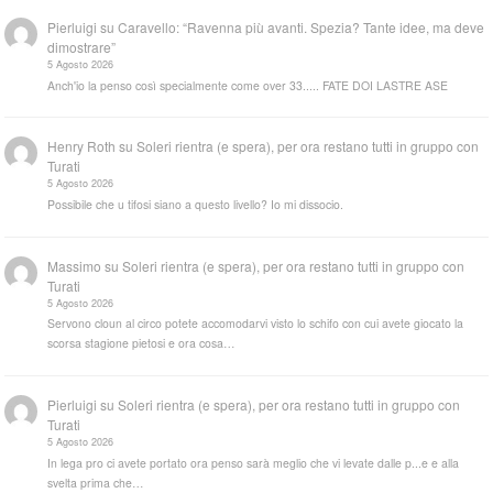
Pierluigi
su
Caravello: “Ravenna più avanti. Spezia? Tante idee, ma deve
dimostrare”
5 Agosto 2026
Anch'io la penso così specialmente come over 33..... FATE DOI LASTRE ASE
Henry Roth
su
Soleri rientra (e spera), per ora restano tutti in gruppo con
Turati
5 Agosto 2026
Possibile che u tifosi siano a questo livello? Io mi dissocio.
Massimo
su
Soleri rientra (e spera), per ora restano tutti in gruppo con
Turati
5 Agosto 2026
Servono cloun al circo potete accomodarvi visto lo schifo con cui avete giocato la
scorsa stagione pietosi e ora cosa…
Pierluigi
su
Soleri rientra (e spera), per ora restano tutti in gruppo con
Turati
5 Agosto 2026
In lega pro ci avete portato ora penso sarà meglio che vi levate dalle p...e e alla
svelta prima che…