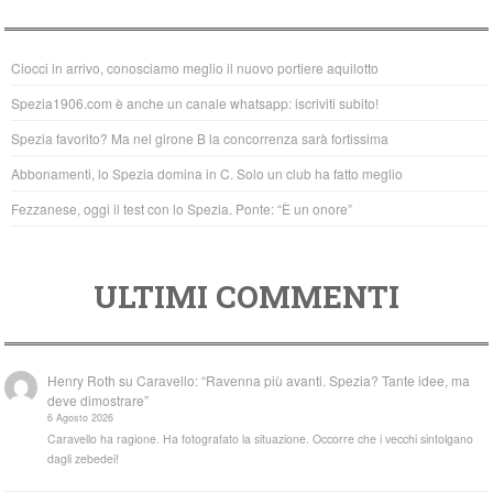
e
er
s
b
A
Ciocci in arrivo, conosciamo meglio il nuovo portiere aquilotto
o
p
Spezia1906.com è anche un canale whatsapp: iscriviti subito!
o
p
Spezia favorito? Ma nel girone B la concorrenza sarà fortissima
k
Abbonamenti, lo Spezia domina in C. Solo un club ha fatto meglio
Fezzanese, oggi il test con lo Spezia. Ponte: “È un onore”
ULTIMI COMMENTI
Henry Roth
su
Caravello: “Ravenna più avanti. Spezia? Tante idee, ma
deve dimostrare”
6 Agosto 2026
Caravello ha ragione. Ha fotografato la situazione. Occorre che i vecchi sintolgano
dagli zebedei!