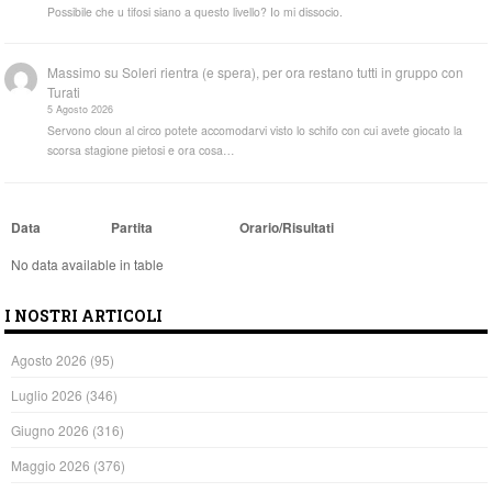
Possibile che u tifosi siano a questo livello? Io mi dissocio.
Massimo
su
Soleri rientra (e spera), per ora restano tutti in gruppo con
Turati
5 Agosto 2026
Servono cloun al circo potete accomodarvi visto lo schifo con cui avete giocato la
scorsa stagione pietosi e ora cosa…
Data
Partita
Orario/Risultati
No data available in table
I NOSTRI ARTICOLI
Agosto 2026
(95)
Luglio 2026
(346)
Giugno 2026
(316)
Maggio 2026
(376)