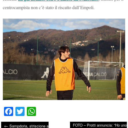
centrocampista non c’è stato il riscatto dall’Empoli.
Fa
T
W
ce
wi
ha
FOTO – Protti annuncia: “Ho uno
←
Sampdoria, striscione a