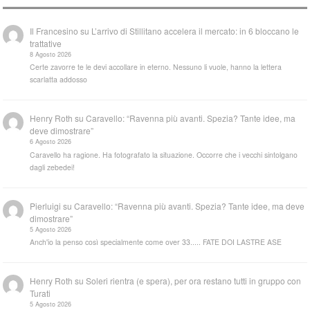
Il Francesino
su
L’arrivo di Stillitano accelera il mercato: in 6 bloccano le
trattative
8 Agosto 2026
Certe zavorre te le devi accollare in eterno. Nessuno li vuole, hanno la lettera
scarlatta addosso
Henry Roth
su
Caravello: “Ravenna più avanti. Spezia? Tante idee, ma
deve dimostrare”
6 Agosto 2026
Caravello ha ragione. Ha fotografato la situazione. Occorre che i vecchi sintolgano
dagli zebedei!
Pierluigi
su
Caravello: “Ravenna più avanti. Spezia? Tante idee, ma deve
dimostrare”
5 Agosto 2026
Anch'io la penso così specialmente come over 33..... FATE DOI LASTRE ASE
Henry Roth
su
Soleri rientra (e spera), per ora restano tutti in gruppo con
Turati
5 Agosto 2026