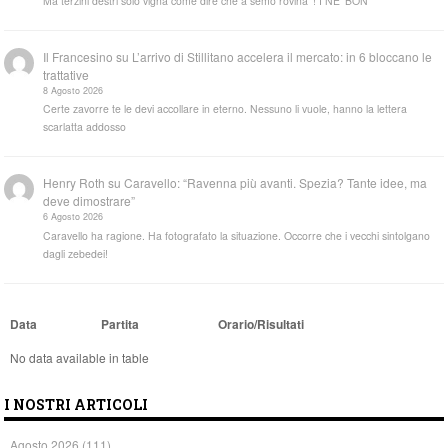
Ma terzini destri solo vigna come dire che a semo rovina' ! I NE' BON
Il Francesino
su
L’arrivo di Stillitano accelera il mercato: in 6 bloccano le
trattative
8 Agosto 2026
Certe zavorre te le devi accollare in eterno. Nessuno li vuole, hanno la lettera
scarlatta addosso
Henry Roth
su
Caravello: “Ravenna più avanti. Spezia? Tante idee, ma
deve dimostrare”
6 Agosto 2026
Caravello ha ragione. Ha fotografato la situazione. Occorre che i vecchi sintolgano
dagli zebedei!
Data
Partita
Orario/Risultati
No data available in table
I NOSTRI ARTICOLI
Agosto 2026
(111)