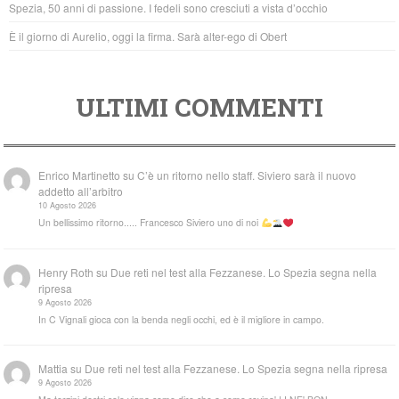
Spezia, 50 anni di passione. I fedeli sono cresciuti a vista d’occhio
È il giorno di Aurelio, oggi la firma. Sarà alter-ego di Obert
ULTIMI COMMENTI
Enrico Martinetto
su
C’è un ritorno nello staff. Siviero sarà il nuovo
addetto all’arbitro
10 Agosto 2026
Un bellissimo ritorno..... Francesco Siviero uno di noi
Henry Roth
su
Due reti nel test alla Fezzanese. Lo Spezia segna nella
ripresa
9 Agosto 2026
In C Vignali gioca con la benda negli occhi, ed è il migliore in campo.
Mattia
su
Due reti nel test alla Fezzanese. Lo Spezia segna nella ripresa
9 Agosto 2026