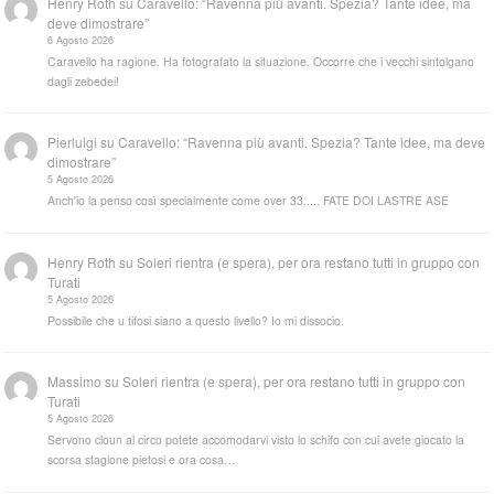
Henry Roth
su
Caravello: “Ravenna più avanti. Spezia? Tante idee, ma
deve dimostrare”
6 Agosto 2026
Caravello ha ragione. Ha fotografato la situazione. Occorre che i vecchi sintolgano
dagli zebedei!
Pierluigi
su
Caravello: “Ravenna più avanti. Spezia? Tante idee, ma deve
dimostrare”
5 Agosto 2026
Anch'io la penso così specialmente come over 33..... FATE DOI LASTRE ASE
Henry Roth
su
Soleri rientra (e spera), per ora restano tutti in gruppo con
Turati
5 Agosto 2026
Possibile che u tifosi siano a questo livello? Io mi dissocio.
Massimo
su
Soleri rientra (e spera), per ora restano tutti in gruppo con
Turati
5 Agosto 2026
Servono cloun al circo potete accomodarvi visto lo schifo con cui avete giocato la
scorsa stagione pietosi e ora cosa…