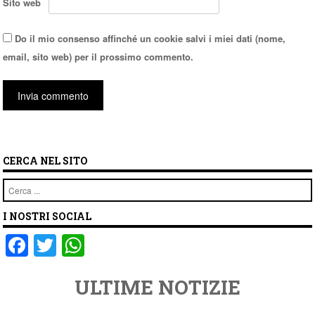
Sito web
Do il mio consenso affinché un cookie salvi i miei dati (nome,
email, sito web) per il prossimo commento.
CERCA NEL SITO
Cerca
I NOSTRI SOCIAL
F
T
W
a
wi
h
ULTIME NOTIZIE
c
tt
at
e
er
s