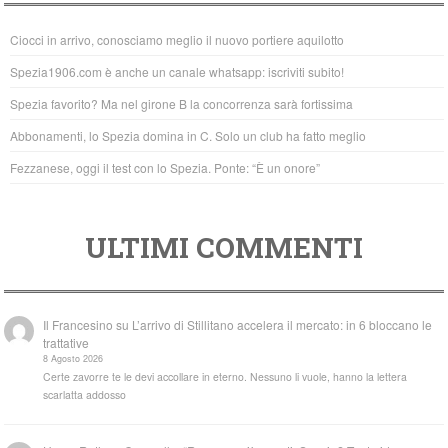
b
A
Ciocci in arrivo, conosciamo meglio il nuovo portiere aquilotto
o
p
Spezia1906.com è anche un canale whatsapp: iscriviti subito!
o
p
Spezia favorito? Ma nel girone B la concorrenza sarà fortissima
k
Abbonamenti, lo Spezia domina in C. Solo un club ha fatto meglio
Fezzanese, oggi il test con lo Spezia. Ponte: “È un onore”
ULTIMI COMMENTI
Il Francesino
su
L’arrivo di Stillitano accelera il mercato: in 6 bloccano le
trattative
8 Agosto 2026
Certe zavorre te le devi accollare in eterno. Nessuno li vuole, hanno la lettera
scarlatta addosso