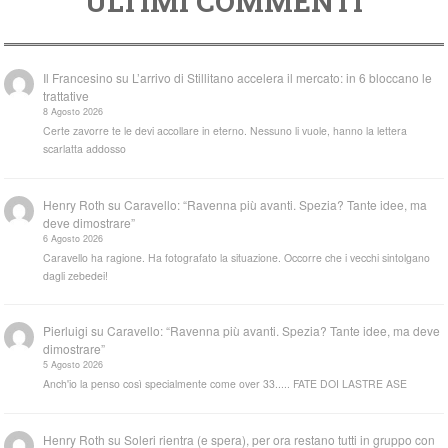
ULTIMI COMMENTI
Il Francesino
su
L’arrivo di Stillitano accelera il mercato: in 6 bloccano le
trattative
8 Agosto 2026
Certe zavorre te le devi accollare in eterno. Nessuno li vuole, hanno la lettera
scarlatta addosso
Henry Roth
su
Caravello: “Ravenna più avanti. Spezia? Tante idee, ma
deve dimostrare”
6 Agosto 2026
Caravello ha ragione. Ha fotografato la situazione. Occorre che i vecchi sintolgano
dagli zebedei!
Pierluigi
su
Caravello: “Ravenna più avanti. Spezia? Tante idee, ma deve
dimostrare”
5 Agosto 2026
Anch'io la penso così specialmente come over 33..... FATE DOI LASTRE ASE
Henry Roth
su
Soleri rientra (e spera), per ora restano tutti in gruppo con