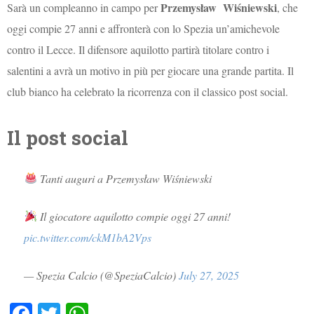
Przemysław Wiśniewski
Sarà un compleanno in campo per
, che
oggi compie 27 anni e affronterà con lo Spezia un’amichevole
contro il Lecce. Il difensore aquilotto partirà titolare contro i
salentini a avrà un motivo in più per giocare una grande partita. Il
club bianco ha celebrato la ricorrenza con il classico post social.
Il post social
Tanti auguri a Przemysław Wiśniewski
Il giocatore aquilotto compie oggi 27 anni!
pic.twitter.com/ckM1bA2Vps
— Spezia Calcio (@SpeziaCalcio)
July 27, 2025
Fa
T
W