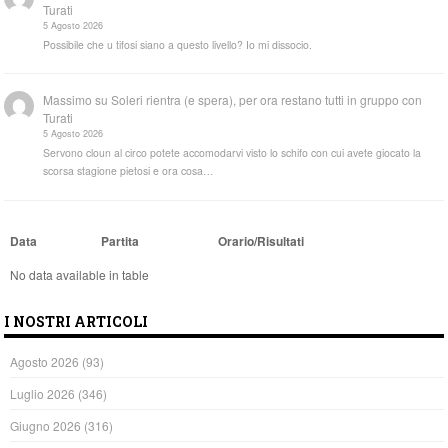
Turati
5 Agosto 2026
Possibile che u tifosi siano a questo livello? Io mi dissocio.
Massimo
su
Soleri rientra (e spera), per ora restano tutti in gruppo con
Turati
5 Agosto 2026
Servono cloun al circo potete accomodarvi visto lo schifo con cui avete giocato la
scorsa stagione pietosi e ora cosa…
Data
Partita
Orario/Risultati
No data available in table
I NOSTRI ARTICOLI
Agosto 2026
(93)
Luglio 2026
(346)
Giugno 2026
(316)