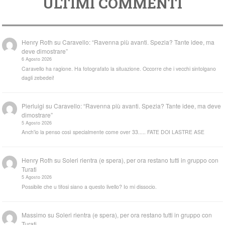
ULTIMI COMMENTI
Henry Roth
su
Caravello: “Ravenna più avanti. Spezia? Tante idee, ma
deve dimostrare”
6 Agosto 2026
Caravello ha ragione. Ha fotografato la situazione. Occorre che i vecchi sintolgano
dagli zebedei!
Pierluigi
su
Caravello: “Ravenna più avanti. Spezia? Tante idee, ma deve
dimostrare”
5 Agosto 2026
Anch'io la penso così specialmente come over 33..... FATE DOI LASTRE ASE
Henry Roth
su
Soleri rientra (e spera), per ora restano tutti in gruppo con
Turati
5 Agosto 2026
Possibile che u tifosi siano a questo livello? Io mi dissocio.
Massimo
su
Soleri rientra (e spera), per ora restano tutti in gruppo con
Turati