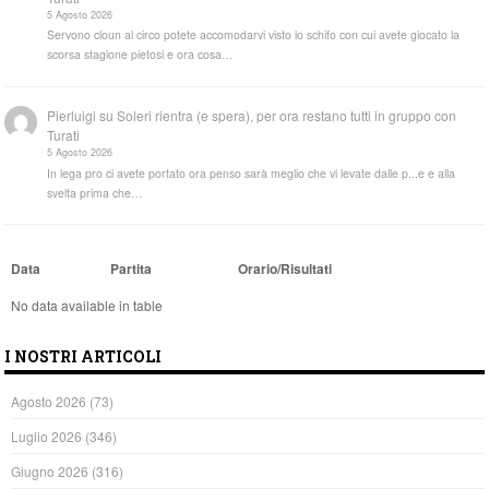
5 Agosto 2026
Servono cloun al circo potete accomodarvi visto lo schifo con cui avete giocato la
scorsa stagione pietosi e ora cosa…
Pierluigi
su
Soleri rientra (e spera), per ora restano tutti in gruppo con
Turati
5 Agosto 2026
In lega pro ci avete portato ora penso sarà meglio che vi levate dalle p...e e alla
svelta prima che…
Data
Partita
Orario/Risultati
No data available in table
I NOSTRI ARTICOLI
Agosto 2026
(73)
Luglio 2026
(346)
Giugno 2026
(316)