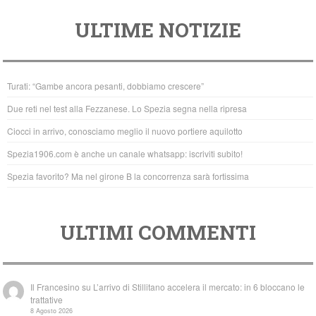
a
wi
h
ULTIME NOTIZIE
c
tt
at
e
er
s
b
A
Turati: “Gambe ancora pesanti, dobbiamo crescere”
o
p
Due reti nel test alla Fezzanese. Lo Spezia segna nella ripresa
o
p
Ciocci in arrivo, conosciamo meglio il nuovo portiere aquilotto
k
Spezia1906.com è anche un canale whatsapp: iscriviti subito!
Spezia favorito? Ma nel girone B la concorrenza sarà fortissima
ULTIMI COMMENTI
Il Francesino
su
L’arrivo di Stillitano accelera il mercato: in 6 bloccano le
trattative
8 Agosto 2026