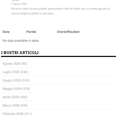
5 Agosto 2026
Servono cloun al circo potete accomodarvi visto lo schifo con cui avete giocato la
scorsa stagione pietosi e ora cosa…
Data
Partita
Orario/Risultati
No data available in table
I NOSTRI ARTICOLI
Agosto 2026
(95)
Luglio 2026
(346)
Giugno 2026
(316)
Maggio 2026
(376)
Aprile 2026
(402)
Marzo 2026
(440)
Febbraio 2026
(411)