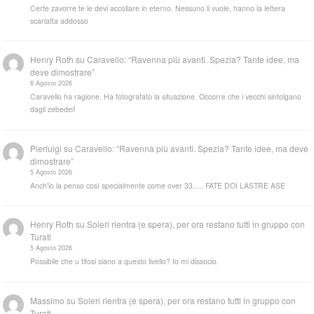
Certe zavorre te le devi accollare in eterno. Nessuno li vuole, hanno la lettera
scarlatta addosso
Henry Roth
su
Caravello: “Ravenna più avanti. Spezia? Tante idee, ma
deve dimostrare”
6 Agosto 2026
Caravello ha ragione. Ha fotografato la situazione. Occorre che i vecchi sintolgano
dagli zebedei!
Pierluigi
su
Caravello: “Ravenna più avanti. Spezia? Tante idee, ma deve
dimostrare”
5 Agosto 2026
Anch'io la penso così specialmente come over 33..... FATE DOI LASTRE ASE
Henry Roth
su
Soleri rientra (e spera), per ora restano tutti in gruppo con
Turati
5 Agosto 2026
Possibile che u tifosi siano a questo livello? Io mi dissocio.
Massimo
su
Soleri rientra (e spera), per ora restano tutti in gruppo con
Turati