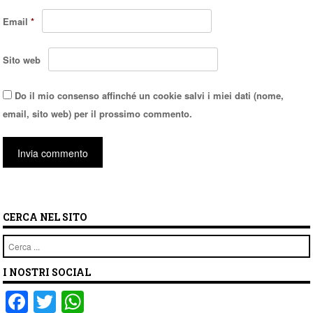
Email
*
Sito web
Do il mio consenso affinché un cookie salvi i miei dati (nome,
email, sito web) per il prossimo commento.
CERCA NEL SITO
Cerca
I NOSTRI SOCIAL
F
T
W