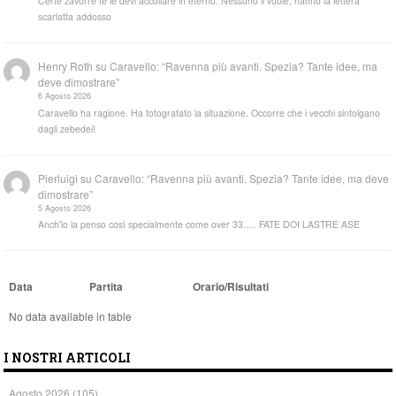
Certe zavorre te le devi accollare in eterno. Nessuno li vuole, hanno la lettera
scarlatta addosso
Henry Roth
su
Caravello: “Ravenna più avanti. Spezia? Tante idee, ma
deve dimostrare”
6 Agosto 2026
Caravello ha ragione. Ha fotografato la situazione. Occorre che i vecchi sintolgano
dagli zebedei!
Pierluigi
su
Caravello: “Ravenna più avanti. Spezia? Tante idee, ma deve
dimostrare”
5 Agosto 2026
Anch'io la penso così specialmente come over 33..... FATE DOI LASTRE ASE
Data
Partita
Orario/Risultati
No data available in table
I NOSTRI ARTICOLI
Agosto 2026
(105)