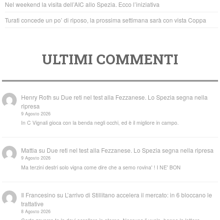
Nel weekend la visita dell’AIC allo Spezia. Ecco l’iniziativa
Turati concede un po’ di riposo, la prossima settimana sarà con vista Coppa
ULTIMI COMMENTI
Henry Roth
su
Due reti nel test alla Fezzanese. Lo Spezia segna nella
ripresa
9 Agosto 2026
In C Vignali gioca con la benda negli occhi, ed è il migliore in campo.
Mattia
su
Due reti nel test alla Fezzanese. Lo Spezia segna nella ripresa
9 Agosto 2026
Ma terzini destri solo vigna come dire che a semo rovina' ! I NE' BON
Il Francesino
su
L’arrivo di Stillitano accelera il mercato: in 6 bloccano le
trattative
8 Agosto 2026