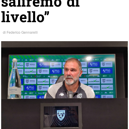
saliremo di
livello”
di
Federico Gennarelli