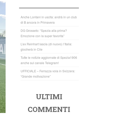
b
A
o
p
o
p
Anche Lontani in uscita: andrà in un club
di B ancora in Primavera
k
DG Grosseto: “Spezia alla prima?
Emozione con la super favorita”
L’ex Reinhart lascia (di nuovo) l’Italia:
giocherà in Cile
Tutte le notizie aggiornate di Spezia1906
anche sul canale Telegram!
UFFICIALE – Ferrazza vola in Svizzera:
“Grande motivazione”
ULTIMI
COMMENTI