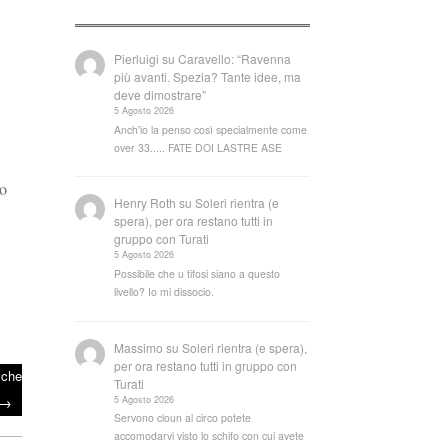
Pierluigi
su
Caravello: “Ravenna
più avanti. Spezia? Tante idee, ma
deve dimostrare”
5 Agosto 2026
Anch'io la penso così specialmente come
over 33..... FATE DOI LASTRE ASE
so
Henry Roth
su
Soleri rientra (e
spera), per ora restano tutti in
gruppo con Turati
5 Agosto 2026
Possibile che u tifosi siano a questo
livello? Io mi dissocio.
Massimo
su
Soleri rientra (e spera),
per ora restano tutti in gruppo con
 che
Turati
→
5 Agosto 2026
Servono cloun al circo potete
accomodarvi visto lo schifo con cui avete