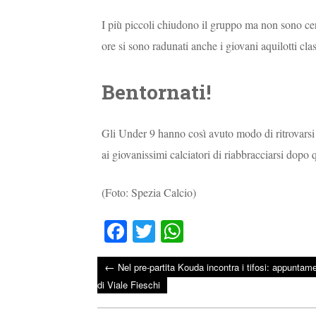
I più piccoli chiudono il gruppo ma non sono cer
ore si sono radunati anche i giovani aquilotti cl
Bentornati!
Gli Under 9 hanno così avuto modo di ritrovarsi 
ai giovanissimi calciatori di riabbracciarsi dopo 
(Foto: Spezia Calcio)
Fa
T
W
ce
wi
ha
←
Nel pre-partita Kouda incontra i tifosi: appuntame
bo
tte
ts
Post navigation
di Viale Fieschi
ok
r
A