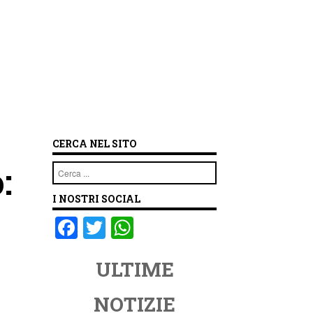
CERCA NEL SITO
:
Cerca
I NOSTRI SOCIAL
F
T
W
a
wi
h
ULTIME
c
tt
at
e
er
s
NOTIZIE