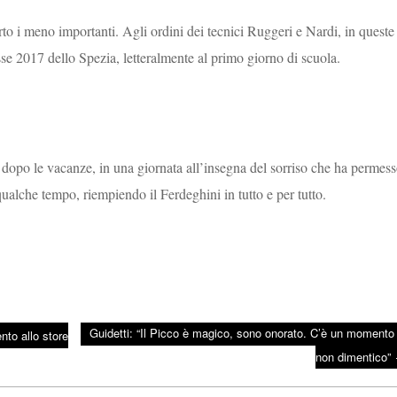
to i meno importanti. Agli ordini dei tecnici Ruggeri e Nardi, in queste
asse 2017 dello Spezia, letteralmente al primo giorno di scuola.
dopo le vacanze, in una giornata all’insegna del sorriso che ha permes
qualche tempo, riempiendo il Ferdeghini in tutto e per tutto.
Guidetti: “Il Picco è magico, sono onorato. C’è un momento
nto allo store
non dimentico”