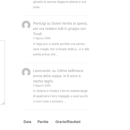
giocato la scorsa stagione pietosi e ora
cosa…
Pierluigi
su
Soleri rientra (e spera),
per ora restano tutti in gruppo con
Turati
5 Agosto 2026
In lega pro ci avete portato ora penso
sarà meglio che vi levate dalle p...e e alla
svelta prima che…
Leoonardo.
su
Ultima settimana
prima della coppa. In 6 sono a
rischio taglio
4 Agosto 2026
Io Solerei e Hristov li terrei chiedendogli
di spalmarsi il loro ingaggio a quel punto
o fuori rosa o provare…
Data
Partita
Orario/Risultati