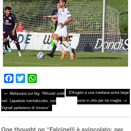
Fa
T
W
ce
wi
ha
D’Angelo e una mediana extra large:
←
Melissano sui big: “Rifiutati soldi
bo
tte
ts
→
Post navigation
sono in otto per tre maglie
veri. Lapadula mentalizzato, con
ok
r
A
Vignali parleremo di rinnovo”
pp
One thought on “
Falcinelli è svincolato: per