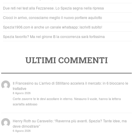
o
p
Due reti nel test alla Fezzanese. Lo Spezia segna nella ripresa
o
p
Ciocci in arrivo, conosciamo meglio il nuovo portiere aquilotto
k
Spezia1906.com è anche un canale whatsapp: iscriviti subito!
Spezia favorito? Ma nel girone B la concorrenza sarà fortissima
ULTIMI COMMENTI
Il Francesino
su
L’arrivo di Stillitano accelera il mercato: in 6 bloccano le
trattative
8 Agosto 2026
Certe zavorre te le devi accollare in eterno. Nessuno li vuole, hanno la lettera
scarlatta addosso
Henry Roth
su
Caravello: “Ravenna più avanti. Spezia? Tante idee, ma
deve dimostrare”
6 Agosto 2026