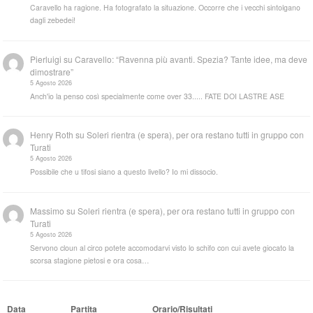
Caravello ha ragione. Ha fotografato la situazione. Occorre che i vecchi sintolgano
dagli zebedei!
Pierluigi
su
Caravello: “Ravenna più avanti. Spezia? Tante idee, ma deve
dimostrare”
5 Agosto 2026
Anch'io la penso così specialmente come over 33..... FATE DOI LASTRE ASE
Henry Roth
su
Soleri rientra (e spera), per ora restano tutti in gruppo con
Turati
5 Agosto 2026
Possibile che u tifosi siano a questo livello? Io mi dissocio.
Massimo
su
Soleri rientra (e spera), per ora restano tutti in gruppo con
Turati
5 Agosto 2026
Servono cloun al circo potete accomodarvi visto lo schifo con cui avete giocato la
scorsa stagione pietosi e ora cosa…
Data
Partita
Orario/Risultati