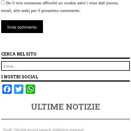
Do il mio consenso affinché un cookie salvi i miei dati (nome,
email, sito web) per il prossimo commento.
CERCA NEL SITO
Cerca
I NOSTRI SOCIAL
F
T
W
a
wi
h
ULTIME NOTIZIE
c
tt
at
e
er
s
b
A
Turati: “Gambe ancora pesanti, dobbiamo crescere”