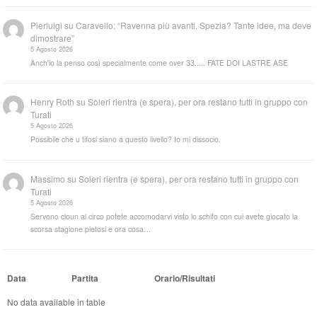
Pierluigi
su
Caravello: “Ravenna più avanti. Spezia? Tante idee, ma deve
dimostrare”
5 Agosto 2026
Anch'io la penso così specialmente come over 33..... FATE DOI LASTRE ASE
Henry Roth
su
Soleri rientra (e spera), per ora restano tutti in gruppo con
Turati
5 Agosto 2026
Possibile che u tifosi siano a questo livello? Io mi dissocio.
Massimo
su
Soleri rientra (e spera), per ora restano tutti in gruppo con
Turati
5 Agosto 2026
Servono cloun al circo potete accomodarvi visto lo schifo con cui avete giocato la
scorsa stagione pietosi e ora cosa…
Data
Partita
Orario/Risultati
No data available in table