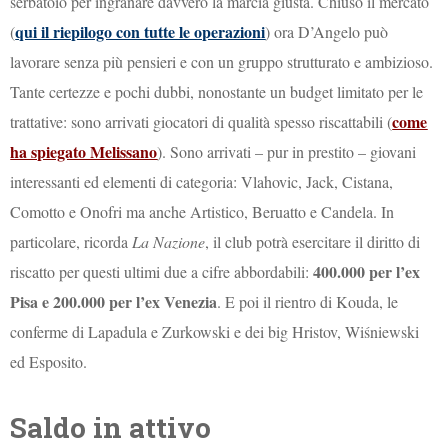
serbatoio per ingranare davvero la marcia giusta. Chiuso il mercato
qui il riepilogo con tutte le operazioni
(
) ora D’Angelo può
lavorare senza più pensieri e con un gruppo strutturato e ambizioso.
Tante certezze e pochi dubbi, nonostante un budget limitato per le
come
trattative: sono arrivati giocatori di qualità spesso riscattabili (
ha spiegato Melissano
). Sono arrivati – pur in prestito – giovani
interessanti ed elementi di categoria: Vlahovic, Jack, Cistana,
Comotto e Onofri ma anche Artistico, Beruatto e Candela. In
particolare, ricorda
La Nazione
, il club potrà esercitare il diritto di
400.000 per l’ex
riscatto per questi ultimi due a cifre abbordabili:
Pisa e 200.000 per l’ex Venezia
. E poi il rientro di Kouda, le
conferme di Lapadula e Zurkowski e dei big Hristov, Wiśniewski
ed Esposito.
Saldo in attivo