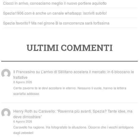
Ciocci in arrivo, conosciamo meglio il nuovo portiere aquilotto
k
Spezia1906.com è anche un canale whatsapp: iscriviti subito!
Spezia favorito? Ma nel girone B la concorrenza sarà fortissima
ULTIMI COMMENTI
Il Francesino
su
L’arrivo di Stillitano accelera il mercato: in 6 bloccano le
trattative
8 Agosto 2026
Certe zavorre te le devi accollare in eterno. Nessuno li vuole, hanno la lettera
scarlatta addosso
Henry Roth
su
Caravello: “Ravenna più avanti. Spezia? Tante idee, ma
deve dimostrare”
6 Agosto 2026
Caravello ha ragione. Ha fotografato la situazione. Occorre che i vecchi sintolgano
dagli zebedei!