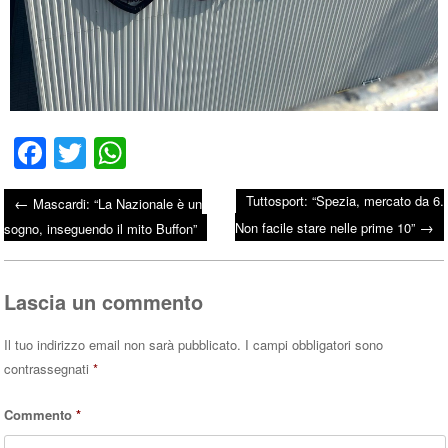
Fa
T
W
ce
wi
ha
Tuttosport: “Spezia, mercato da 6.
←
Mascardi: “La Nazionale è un
bo
tte
ts
→
Post navigation
Non facile stare nelle prime 10”
sogno, inseguendo il mito Buffon”
ok
r
A
pp
Lascia un commento
Il tuo indirizzo email non sarà pubblicato.
I campi obbligatori sono
contrassegnati
*
Commento
*