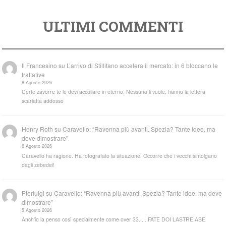
ULTIMI COMMENTI
Il Francesino
su
L’arrivo di Stillitano accelera il mercato: in 6 bloccano le
trattative
8 Agosto 2026
Certe zavorre te le devi accollare in eterno. Nessuno li vuole, hanno la lettera
scarlatta addosso
Henry Roth
su
Caravello: “Ravenna più avanti. Spezia? Tante idee, ma
deve dimostrare”
6 Agosto 2026
Caravello ha ragione. Ha fotografato la situazione. Occorre che i vecchi sintolgano
dagli zebedei!
Pierluigi
su
Caravello: “Ravenna più avanti. Spezia? Tante idee, ma deve
dimostrare”
5 Agosto 2026
Anch'io la penso così specialmente come over 33..... FATE DOI LASTRE ASE