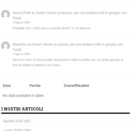
Henry Roth
su
Soleri rientra (e spera), per ora restano tutti in gruppo con
Turati
5 Agosto 2026
Possibile che u tifosi siano a questo livello? Io mi dissocio.
Massimo
su
Soleri rientra (e spera), per ora restano tutti in gruppo con
Turati
5 Agosto 2026
Servono cloun al circo potete accomodarvi visto lo schifo con cui avete giocato la
scorsa stagione pietosi e ora cosa…
Data
Partita
Orario/Risultati
No data available in table
I NOSTRI ARTICOLI
Agosto 2026
(95)
Luglio 2026
(346)