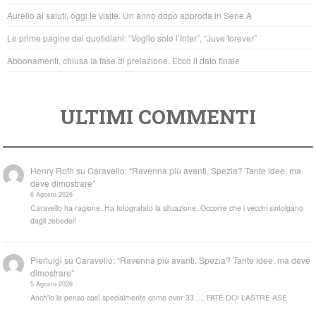
o
p
Aurelio ai saluti, oggi le visite. Un anno dopo approda in Serie A
k
Le prime pagine dei quotidiani: “Voglio solo l’Inter”, “Juve forever”
Abbonamenti, chiusa la fase di prelazione. Ecco il dato finale
ULTIMI COMMENTI
Henry Roth
su
Caravello: “Ravenna più avanti. Spezia? Tante idee, ma
deve dimostrare”
6 Agosto 2026
Caravello ha ragione. Ha fotografato la situazione. Occorre che i vecchi sintolgano
dagli zebedei!
Pierluigi
su
Caravello: “Ravenna più avanti. Spezia? Tante idee, ma deve
dimostrare”
5 Agosto 2026
Anch'io la penso così specialmente come over 33..... FATE DOI LASTRE ASE