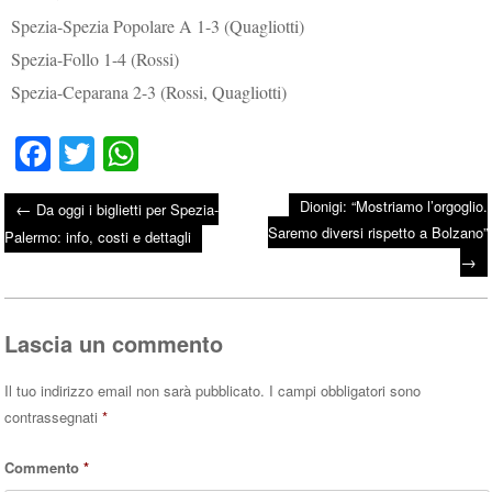
Spezia-Spezia Popolare A 1-3 (Quagliotti)
Spezia-Follo 1-4 (Rossi)
Spezia-Ceparana 2-3 (Rossi, Quagliotti)
Fa
T
W
ce
wi
ha
Dionigi: “Mostriamo l’orgoglio.
←
Da oggi i biglietti per Spezia-
bo
tte
ts
Saremo diversi rispetto a Bolzano”
Post navigation
Palermo: info, costi e dettagli
ok
r
A
→
pp
Lascia un commento
Il tuo indirizzo email non sarà pubblicato.
I campi obbligatori sono
contrassegnati
*
Commento
*