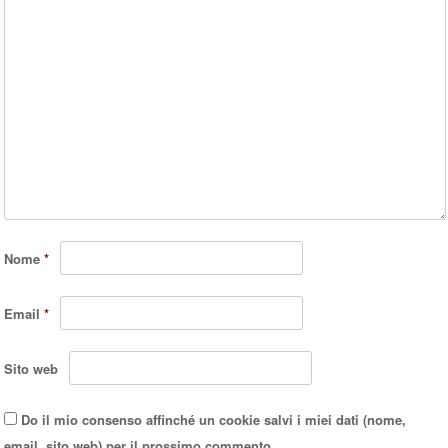
Nome
*
Email
*
Sito web
Do il mio consenso affinché un cookie salvi i miei dati (nome,
email, sito web) per il prossimo commento.