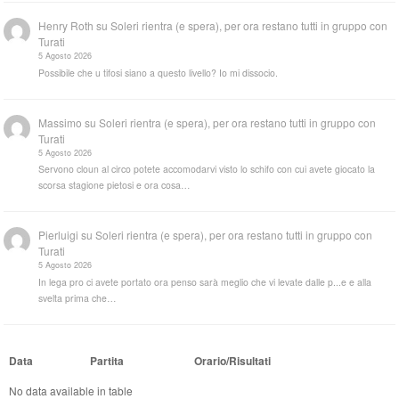
Henry Roth
su
Soleri rientra (e spera), per ora restano tutti in gruppo con
Turati
5 Agosto 2026
Possibile che u tifosi siano a questo livello? Io mi dissocio.
Massimo
su
Soleri rientra (e spera), per ora restano tutti in gruppo con
Turati
5 Agosto 2026
Servono cloun al circo potete accomodarvi visto lo schifo con cui avete giocato la
scorsa stagione pietosi e ora cosa…
Pierluigi
su
Soleri rientra (e spera), per ora restano tutti in gruppo con
Turati
5 Agosto 2026
In lega pro ci avete portato ora penso sarà meglio che vi levate dalle p...e e alla
svelta prima che…
Data
Partita
Orario/Risultati
No data available in table