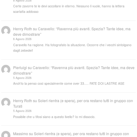
8 Agosto 2026
Certe zavorre te le devi accollare in eterno. Nessuno li vuole, hanno la lettera
scarlatta addosso
Henry Roth
su
Caravello: “Ravenna più avanti. Spezia? Tante idee, ma
deve dimostrare”
6 Agosto 2026
Caravello ha ragione. Ha fotografato la situazione. Occorre che i vecchi sintolgano
dagli zebedei!
Pierluigi
su
Caravello: “Ravenna più avanti. Spezia? Tante idee, ma deve
dimostrare”
5 Agosto 2026
Anch'io la penso così specialmente come over 33..... FATE DOI LASTRE ASE
Henry Roth
su
Soleri rientra (e spera), per ora restano tutti in gruppo con
Turati
5 Agosto 2026
Possibile che u tifosi siano a questo livello? Io mi dissocio.
Massimo
su
Soleri rientra (e spera), per ora restano tutti in gruppo con