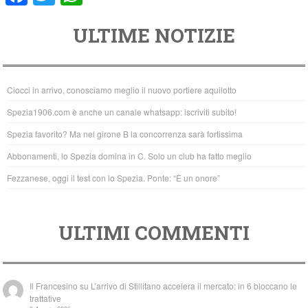
a
wi
h
ULTIME NOTIZIE
c
tt
at
e
er
s
b
A
Ciocci in arrivo, conosciamo meglio il nuovo portiere aquilotto
o
p
Spezia1906.com è anche un canale whatsapp: iscriviti subito!
o
p
Spezia favorito? Ma nel girone B la concorrenza sarà fortissima
k
Abbonamenti, lo Spezia domina in C. Solo un club ha fatto meglio
Fezzanese, oggi il test con lo Spezia. Ponte: “È un onore”
ULTIMI COMMENTI
Il Francesino
su
L’arrivo di Stillitano accelera il mercato: in 6 bloccano le
trattative