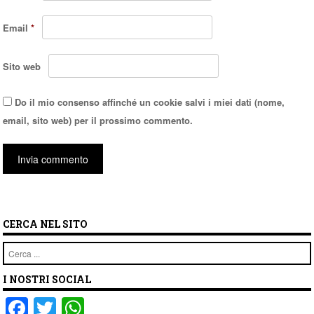
Email
*
Sito web
Do il mio consenso affinché un cookie salvi i miei dati (nome,
email, sito web) per il prossimo commento.
CERCA NEL SITO
Cerca
I NOSTRI SOCIAL
F
T
W