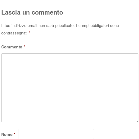
pp
Lascia un commento
Il tuo indirizzo email non sarà pubblicato.
I campi obbligatori sono
contrassegnati
*
Commento
*
Nome
*