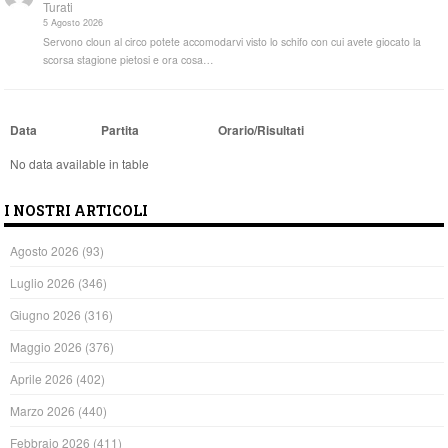
Turati
5 Agosto 2026
Servono cloun al circo potete accomodarvi visto lo schifo con cui avete giocato la
scorsa stagione pietosi e ora cosa…
Data
Partita
Orario/Risultati
No data available in table
I NOSTRI ARTICOLI
Agosto 2026
(93)
Luglio 2026
(346)
Giugno 2026
(316)
Maggio 2026
(376)
Aprile 2026
(402)
Marzo 2026
(440)
Febbraio 2026
(411)