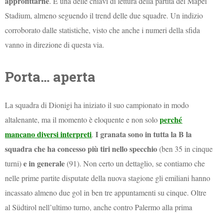
approfittarne
. È una delle chiavi di lettura della partita del Mapei
Stadium, almeno seguendo il trend delle due squadre. Un indizio
corroborato dalle statistiche, visto che anche i numeri della sfida
vanno in direzione di questa via.
Porta… aperta
La squadra di Dionigi ha iniziato il suo campionato in modo
perché
altalenante, ma il momento è eloquente e non solo
mancano diversi interpreti
I granata sono in tutta la B la
.
squadra che ha concesso più tiri nello specchio
(ben 35 in cinque
e in generale
turni)
(91). Non certo un dettaglio, se contiamo che
nelle prime partite disputate della nuova stagione gli emiliani hanno
incassato almeno due gol in ben tre appuntamenti su cinque. Oltre
al Südtirol nell’ultimo turno, anche contro Palermo alla prima