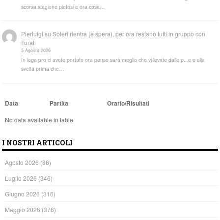
scorsa stagione pietosi e ora cosa…
Pierluigi
su
Soleri rientra (e spera), per ora restano tutti in gruppo con
Turati
5 Agosto 2026
In lega pro ci avete portato ora penso sarà meglio che vi levate dalle p...e e alla
svelta prima che…
Data
Partita
Orario/Risultati
No data available in table
I NOSTRI ARTICOLI
Agosto 2026
(86)
Luglio 2026
(346)
Giugno 2026
(316)
Maggio 2026
(376)