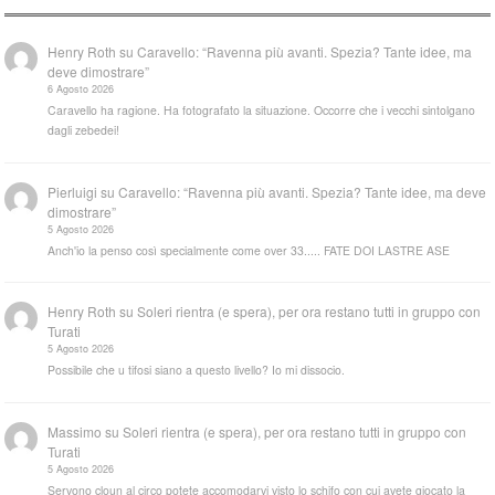
Henry Roth
su
Caravello: “Ravenna più avanti. Spezia? Tante idee, ma
deve dimostrare”
6 Agosto 2026
Caravello ha ragione. Ha fotografato la situazione. Occorre che i vecchi sintolgano
dagli zebedei!
Pierluigi
su
Caravello: “Ravenna più avanti. Spezia? Tante idee, ma deve
dimostrare”
5 Agosto 2026
Anch'io la penso così specialmente come over 33..... FATE DOI LASTRE ASE
Henry Roth
su
Soleri rientra (e spera), per ora restano tutti in gruppo con
Turati
5 Agosto 2026
Possibile che u tifosi siano a questo livello? Io mi dissocio.
Massimo
su
Soleri rientra (e spera), per ora restano tutti in gruppo con
Turati
5 Agosto 2026
Servono cloun al circo potete accomodarvi visto lo schifo con cui avete giocato la