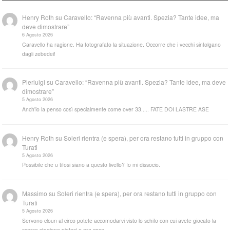
Henry Roth
su
Caravello: “Ravenna più avanti. Spezia? Tante idee, ma
deve dimostrare”
6 Agosto 2026
Caravello ha ragione. Ha fotografato la situazione. Occorre che i vecchi sintolgano
dagli zebedei!
Pierluigi
su
Caravello: “Ravenna più avanti. Spezia? Tante idee, ma deve
dimostrare”
5 Agosto 2026
Anch'io la penso così specialmente come over 33..... FATE DOI LASTRE ASE
Henry Roth
su
Soleri rientra (e spera), per ora restano tutti in gruppo con
Turati
5 Agosto 2026
Possibile che u tifosi siano a questo livello? Io mi dissocio.
Massimo
su
Soleri rientra (e spera), per ora restano tutti in gruppo con
Turati
5 Agosto 2026
Servono cloun al circo potete accomodarvi visto lo schifo con cui avete giocato la
scorsa stagione pietosi e ora cosa…