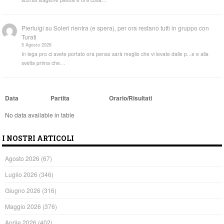
Pierluigi
su
Soleri rientra (e spera), per ora restano tutti in gruppo con
Turati
5 Agosto 2026
In lega pro ci avete portato ora penso sarà meglio che vi levate dalle p...e e alla
svelta prima che…
Data
Partita
Orario/Risultati
No data available in table
I NOSTRI ARTICOLI
Agosto 2026
(67)
Luglio 2026
(346)
Giugno 2026
(316)
Maggio 2026
(376)
Aprile 2026
(402)