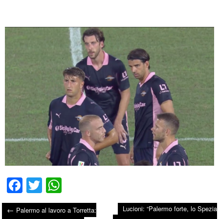
Fa
T
W
ce
wi
ha
Lucioni: “Palermo forte, lo Spezia
←
Palermo al lavoro a Torretta:
bo
tte
ts