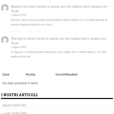
Massimo
su
Soleri rientra (e spera), per ora restano tutti in gruppo con
Turati
5 Agosto 2026
Servono cloun al circo potete accomodarvi visto lo schifo con cui avete giocato la
scorsa stagione pietosi e ora cosa…
Pierluigi
su
Soleri rientra (e spera), per ora restano tutti in gruppo con
Turati
5 Agosto 2026
In lega pro ci avete portato ora penso sarà meglio che vi levate dalle p...e e alla
svelta prima che…
Data
Partita
Orario/Risultati
No data available in table
I NOSTRI ARTICOLI
Agosto 2026
(92)
Luglio 2026
(346)