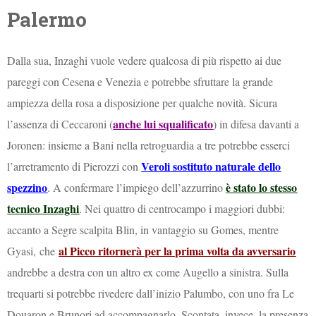
Palermo
Dalla sua, Inzaghi vuole vedere qualcosa di più rispetto ai due
pareggi con Cesena e Venezia e potrebbe sfruttare la grande
ampiezza della rosa a disposizione per qualche novità. Sicura
anche lui squalificato
l’assenza di Ceccaroni (
) in difesa davanti a
Joronen: insieme a Bani nella retroguardia a tre potrebbe esserci
Veroli sostituto naturale dello
l’arretramento di Pierozzi con
spezzino
è stato lo stesso
. A confermare l’impiego dell’azzurrino
tecnico Inzaghi
. Nei quattro di centrocampo i maggiori dubbi:
accanto a Segre scalpita Blin, in vantaggio su Gomes, mentre
al Picco ritornerà per la prima volta da avversario
Gyasi,
che
andrebbe a destra con un altro ex come Augello a sinistra
. Sulla
trequarti si potrebbe rivedere dall’inizio Palumbo, con uno fra Le
Douaron e Brunori ad accompagnarlo. Scontata, invece, la presenza