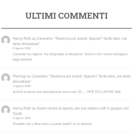
ULTIMI COMMENTI
Henry Roth
su
Caravello: “Ravenna più avanti. Spezia? Tante idee, ma
deve dimostrare”
6 Agosto 2026
Caravello ha ragione. Ha fotografato la situazione. Occorre che i vecchi sintolgano
dagli zebedei!
Pierluigi
su
Caravello: “Ravenna più avanti. Spezia? Tante idee, ma deve
dimostrare”
5 Agosto 2026
Anch'io la penso così specialmente come over 33..... FATE DOI LASTRE ASE
Henry Roth
su
Soleri rientra (e spera), per ora restano tutti in gruppo con
Turati
5 Agosto 2026
Possibile che u tifosi siano a questo livello? Io mi dissocio.