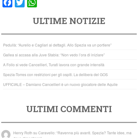
F
T
W
a
wi
h
ULTIME NOTIZIE
c
tt
at
e
er
s
b
A
Pedullà: “Aurelio e Cagliari ai dettagli. Allo Spezia va un portiere”
o
p
Gallea si accasa alla Juve Stabia: “Non vedo l’ora di iniziare”
o
p
A Follo si vede Cancellieri, Turati lavora con grande intensità
k
Spezia-Torres con restrizioni per gli ospiti. La delibera del GOS
UFFICIALE – Damiano Cancellieri è un nuovo giocatore delle Aquile
ULTIMI COMMENTI
Henry Roth
su
Caravello: “Ravenna più avanti. Spezia? Tante idee, ma