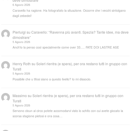
deve dimostrare”
6 Agosto 2026
Caravello ha ragione. Ha fotografato la situazione. Occorre che i vecchi sintolgano
dagli zebedei!
Pierluigi
su
Caravello: “Ravenna più avanti. Spezia? Tante idee, ma deve
dimostrare”
5 Agosto 2026
Anch'io la penso così specialmente come over 33..... FATE DOI LASTRE ASE
Henry Roth
su
Soleri rientra (e spera), per ora restano tutti in gruppo con
Turati
5 Agosto 2026
Possibile che u tifosi siano a questo livello? Io mi dissocio.
Massimo
su
Soleri rientra (e spera), per ora restano tutti in gruppo con
Turati
5 Agosto 2026
Servono cloun al circo potete accomodarvi visto lo schifo con cui avete giocato la
scorsa stagione pietosi e ora cosa…