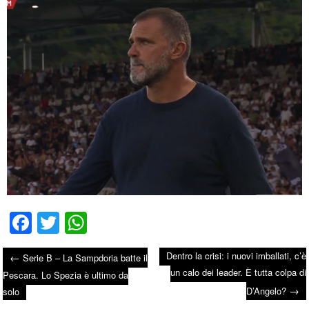
Fa
T
W
ce
wi
ha
Dentro la crisi: i nuovi imballati, c’è
←
Serie B – La Sampdoria batte il
bo
tte
ts
un calo dei leader. È tutta colpa di
Post navigation
Pescara. Lo Spezia è ultimo da
ok
r
A
→
D’Angelo?
solo