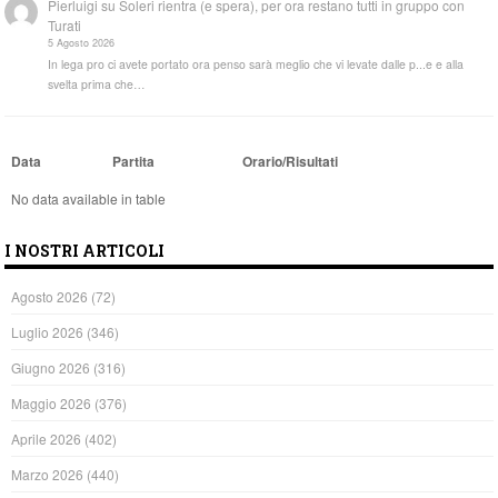
Pierluigi
su
Soleri rientra (e spera), per ora restano tutti in gruppo con
Turati
5 Agosto 2026
In lega pro ci avete portato ora penso sarà meglio che vi levate dalle p...e e alla
svelta prima che…
Data
Partita
Orario/Risultati
No data available in table
I NOSTRI ARTICOLI
Agosto 2026
(72)
Luglio 2026
(346)
Giugno 2026
(316)
Maggio 2026
(376)
Aprile 2026
(402)
Marzo 2026
(440)