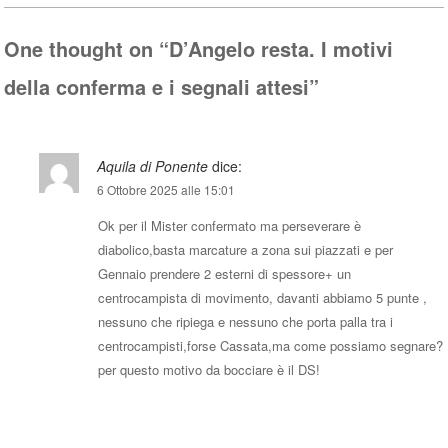
pp
One thought on “
D’Angelo resta. I motivi
della conferma e i segnali attesi
”
Aquila di Ponente
dice:
6 Ottobre 2025 alle 15:01
Ok per il Mister confermato ma perseverare è
diabolico,basta marcature a zona sui piazzati e per
Gennaio prendere 2 esterni di spessore+ un
centrocampista di movimento, davanti abbiamo 5 punte ,
nessuno che ripiega e nessuno che porta palla tra i
centrocampisti,forse Cassata,ma come possiamo segnare?
per questo motivo da bocciare è il DS!
Rispondi