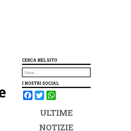
CERCA NEL SITO
Cerca
I NOSTRI SOCIAL
e
F
T
W
a
wi
h
ULTIME
c
tt
at
e
er
s
NOTIZIE