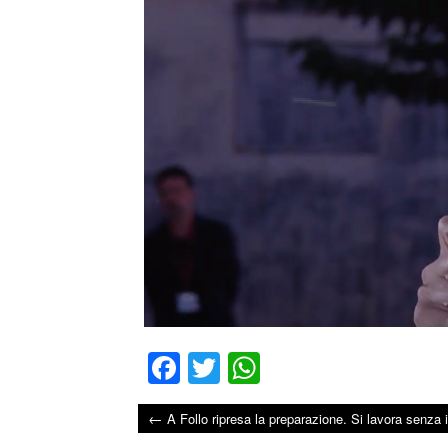
Fa
T
W
ce
wi
ha
←
A Follo ripresa la preparazione. Si lavora senza i
bo
tte
ts