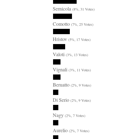
Sernicola
(8%, 31 Votes)
Comotto
(7%, 25 Votes)
Hristov
(5%, 17 Votes)
Valoti
(3%, 13 Votes)
Vignali
(3%, 11 Votes)
Beruatto
(2%, 9 Votes)
Di Serio
(2%, 9 Votes)
Nagy
(2%, 7 Votes)
Aurelio
(2%, 7 Votes)