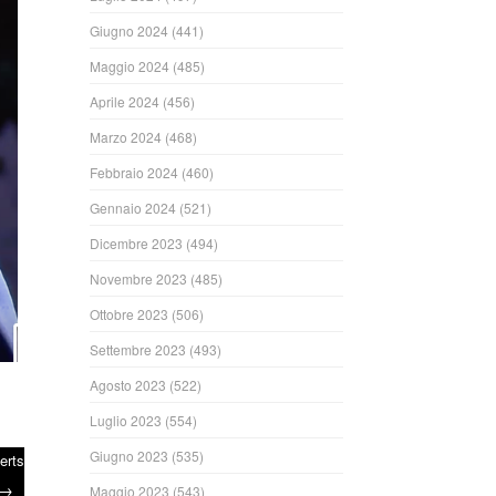
Giugno 2024
(441)
Maggio 2024
(485)
Aprile 2024
(456)
Marzo 2024
(468)
Febbraio 2024
(460)
Gennaio 2024
(521)
Dicembre 2023
(494)
Novembre 2023
(485)
Ottobre 2023
(506)
Settembre 2023
(493)
Agosto 2023
(522)
Luglio 2023
(554)
Giugno 2023
(535)
berts
→
Maggio 2023
(543)