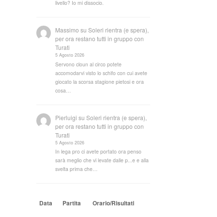
livello? Io mi dissocio.
Massimo
su
Soleri rientra (e spera),
per ora restano tutti in gruppo con
Turati
5 Agosto 2026
Servono cloun al circo potete
accomodarvi visto lo schifo con cui avete
giocato la scorsa stagione pietosi e ora
cosa…
Pierluigi
su
Soleri rientra (e spera),
per ora restano tutti in gruppo con
Turati
5 Agosto 2026
In lega pro ci avete portato ora penso
sarà meglio che vi levate dalle p...e e alla
svelta prima che…
Data
Partita
Orario/Risultati