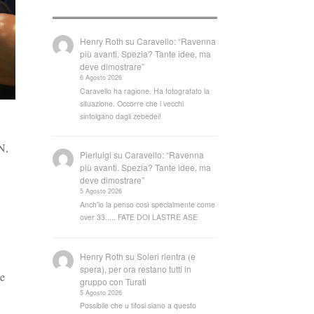
Henry Roth
su
Caravello: “Ravenna
più avanti. Spezia? Tante idee, ma
deve dimostrare”
6 Agosto 2026
Caravello ha ragione. Ha fotografato la
situazione. Occorre che i vecchi
sintolgano dagli zebedei!
N,
Pierluigi
su
Caravello: “Ravenna
più avanti. Spezia? Tante idee, ma
deve dimostrare”
5 Agosto 2026
Anch'io la penso così specialmente come
over 33..... FATE DOI LASTRE ASE
Henry Roth
su
Soleri rientra (e
spera), per ora restano tutti in
le
gruppo con Turati
5 Agosto 2026
Possibile che u tifosi siano a questo