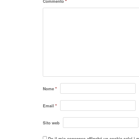
Commento
*
Nome
*
Email
*
Sito web
Do il mio consenso affinché un cookie salvi i 