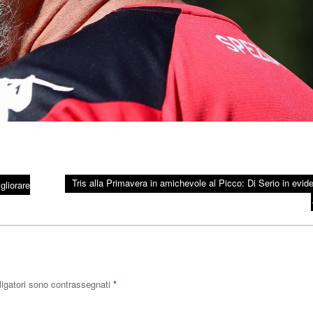
Tris alla Primavera in amichevole al Picco: Di Serio in evid
gliorare
ligatori sono contrassegnati
*