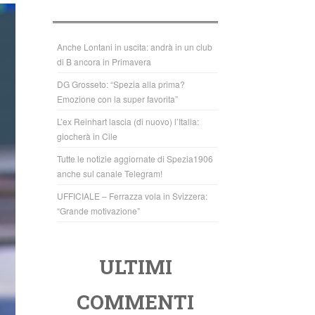
b
A
o
p
o
p
Anche Lontani in uscita: andrà in un club
di B ancora in Primavera
k
DG Grosseto: “Spezia alla prima?
Emozione con la super favorita”
L’ex Reinhart lascia (di nuovo) l’Italia:
giocherà in Cile
Tutte le notizie aggiornate di Spezia1906
anche sul canale Telegram!
UFFICIALE – Ferrazza vola in Svizzera:
“Grande motivazione”
ULTIMI
COMMENTI