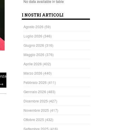
No data available in table
I NOSTRI ARTICOLI
Agosto 2026
(59)
Luglio 2026
(346)
Giugno 2026
(316)
Maggio 2026
(376)
Aprile 2026
(402)
Marzo 2026
(440)
enza
Febbraio 2026
(411)
→
Gennaio 2026
(483)
Dicembre 2025
(427)
Novembre 2025
(417)
Ottobre 2025
(432)
Settembre 2025
(416)