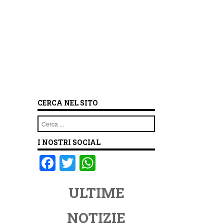
CERCA NEL SITO
Cerca
I NOSTRI SOCIAL
F
T
W
a
wi
h
ULTIME
c
tt
at
e
er
s
NOTIZIE