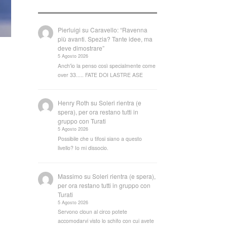
Pierluigi
su
Caravello: “Ravenna
più avanti. Spezia? Tante idee, ma
deve dimostrare”
5 Agosto 2026
Anch'io la penso così specialmente come
over 33..... FATE DOI LASTRE ASE
Henry Roth
su
Soleri rientra (e
spera), per ora restano tutti in
gruppo con Turati
5 Agosto 2026
Possibile che u tifosi siano a questo
livello? Io mi dissocio.
Massimo
su
Soleri rientra (e spera),
per ora restano tutti in gruppo con
Turati
5 Agosto 2026
Servono cloun al circo potete
accomodarvi visto lo schifo con cui avete