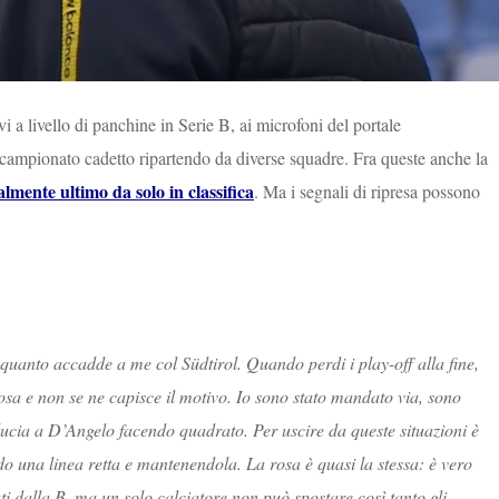
i a livello di panchine in Serie B, ai microfoni del portale
mpionato cadetto ripartendo da diverse squadre. Fra queste anche la
almente ultimo da solo in classifica
. Ma i segnali di ripresa possono
 quanto accadde a me col Südtirol. Quando perdi i play-off alla fine,
cosa e non se ne capisce il motivo. Io sono stato mandato via, sono
ducia a D’Angelo facendo quadrato. Per uscire da queste situazioni è
o una linea retta e mantenendola. La rosa è quasi la stessa: è vero
ti dalla B, ma un solo calciatore non può spostare così tanto gli