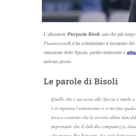
Pierpaolo Bisoli
L’allenatore
, uno dei più longev
PianetaserieB.it
ha commentato il momento del ca
attu
situazione dello Spezia, partito malissimo e
arrivare presto.
Le parole di Bisoli
Quello che è successo allo Spezia è simile a
o si rigenera l’entusiasmo o si incrina qual
invece contento che la società abbia dato fi
importante che il club dia compattezza, dand
che manca Pio Esposito, fra i più forti passa