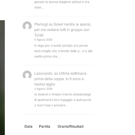
giocato la scorsa stagione pietosi e ora
cosa…
Pierluigi
su
Soleri rientra (e spera),
per ora restano tutti in gruppo con
Turati
5 Agosto 2026
In lega pro ci avete portato ora penso
sarà meglio che vi levate dalle p...e e alla
svelta prima che…
Leoonardo.
su
Ultima settimana
prima della coppa. In 6 sono a
rischio taglio
4 Agosto 2026
Io Solerei e Hristov li terrei chiedendogli
di spalmarsi il loro ingaggio a quel punto
o fuori rosa o provare…
Data
Partita
Orario/Risultati