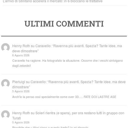
L’arrivo di Stillitano accelera il mercato: in 6 bloccano le trattative
ULTIMI COMMENTI
Henry Roth
su
Caravello: “Ravenna più avanti. Spezia? Tante idee, ma
deve dimostrare”
6 Agosto 2026
Caravello ha ragione. Ha fotografato la situazione. Occorre che i vecchi sintolgano
dagli zebedei!
Pierluigi
su
Caravello: “Ravenna più avanti. Spezia? Tante idee, ma deve
dimostrare”
5 Agosto 2026
Anch'io la penso così specialmente come over 33..... FATE DOI LASTRE ASE
Henry Roth
su
Soleri rientra (e spera), per ora restano tutti in gruppo con
Turati
5 Agosto 2026
Possibile che u tifosi siano a questo livello? Io mi dissocio.