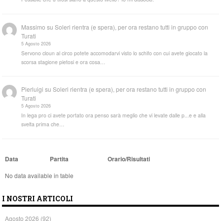
Massimo
su
Soleri rientra (e spera), per ora restano tutti in gruppo con
Turati
5 Agosto 2026
Servono cloun al circo potete accomodarvi visto lo schifo con cui avete giocato la
scorsa stagione pietosi e ora cosa…
Pierluigi
su
Soleri rientra (e spera), per ora restano tutti in gruppo con
Turati
5 Agosto 2026
In lega pro ci avete portato ora penso sarà meglio che vi levate dalle p...e e alla
svelta prima che…
Data
Partita
Orario/Risultati
No data available in table
I NOSTRI ARTICOLI
Agosto 2026
(92)