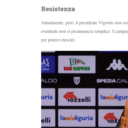
Resistenza
Attualmente, però, il presidente Vigorito non semb
eventuale non si preannuncia semplice. I campani,
per poterci riuscire.