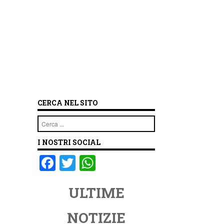
CERCA NEL SITO
Cerca
I NOSTRI SOCIAL
F
T
W
a
wi
h
ULTIME
c
tt
at
e
er
s
NOTIZIE