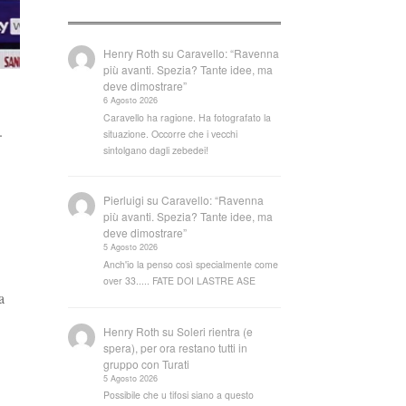
Henry Roth
su
Caravello: “Ravenna
più avanti. Spezia? Tante idee, ma
deve dimostrare”
6 Agosto 2026
Caravello ha ragione. Ha fotografato la
.
situazione. Occorre che i vecchi
sintolgano dagli zebedei!
Pierluigi
su
Caravello: “Ravenna
più avanti. Spezia? Tante idee, ma
deve dimostrare”
5 Agosto 2026
Anch'io la penso così specialmente come
over 33..... FATE DOI LASTRE ASE
a
Henry Roth
su
Soleri rientra (e
spera), per ora restano tutti in
gruppo con Turati
5 Agosto 2026
Possibile che u tifosi siano a questo