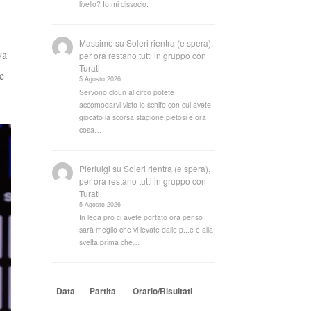
livello? Io mi dissocio.
Massimo
su
Soleri rientra (e spera),
va
per ora restano tutti in gruppo con
Turati
e
5 Agosto 2026
Servono cloun al circo potete
accomodarvi visto lo schifo con cui avete
giocato la scorsa stagione pietosi e ora
cosa…
Pierluigi
su
Soleri rientra (e spera),
per ora restano tutti in gruppo con
Turati
5 Agosto 2026
In lega pro ci avete portato ora penso
sarà meglio che vi levate dalle p...e e alla
svelta prima che…
Data
Partita
Orario/Risultati