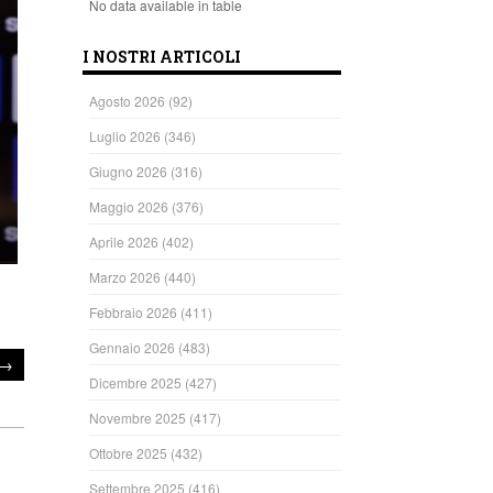
No data available in table
I NOSTRI ARTICOLI
Agosto 2026
(92)
Luglio 2026
(346)
Giugno 2026
(316)
Maggio 2026
(376)
Aprile 2026
(402)
Marzo 2026
(440)
Febbraio 2026
(411)
Gennaio 2026
(483)
→
Dicembre 2025
(427)
Novembre 2025
(417)
Ottobre 2025
(432)
Settembre 2025
(416)