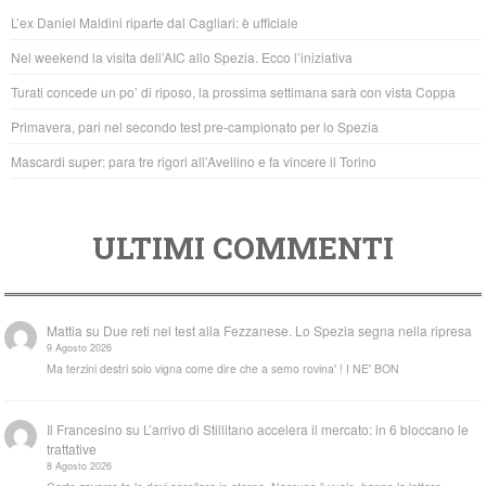
b
A
L’ex Daniel Maldini riparte dal Cagliari: è ufficiale
o
p
Nel weekend la visita dell’AIC allo Spezia. Ecco l’iniziativa
o
p
Turati concede un po’ di riposo, la prossima settimana sarà con vista Coppa
k
Primavera, pari nel secondo test pre-campionato per lo Spezia
Mascardi super: para tre rigori all’Avellino e fa vincere il Torino
ULTIMI COMMENTI
Mattia
su
Due reti nel test alla Fezzanese. Lo Spezia segna nella ripresa
9 Agosto 2026
Ma terzini destri solo vigna come dire che a semo rovina' ! I NE' BON
Il Francesino
su
L’arrivo di Stillitano accelera il mercato: in 6 bloccano le
trattative
8 Agosto 2026