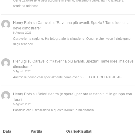
Certe zavorre te le devi accollare in eterno. Nessuno li vuole, hanno la lettera
scarlatta addosso
Henry Roth
su
Caravello: “Ravenna più avanti. Spezia? Tante idee, ma
deve dimostrare”
6 Agosto 2026
Caravello ha ragione. Ha fotografato la situazione. Occorre che i vecchi sintolgano
dagli zebedei!
Pierluigi
su
Caravello: “Ravenna più avanti. Spezia? Tante idee, ma deve
dimostrare”
5 Agosto 2026
Anch'io la penso così specialmente come over 33..... FATE DOI LASTRE ASE
Henry Roth
su
Soleri rientra (e spera), per ora restano tutti in gruppo con
Turati
5 Agosto 2026
Possibile che u tifosi siano a questo livello? Io mi dissocio.
Data
Partita
Orario/Risultati