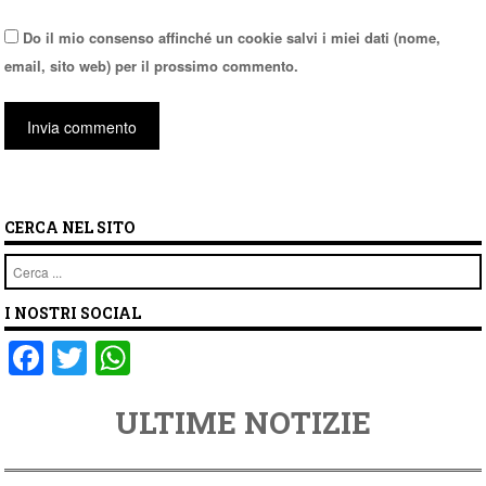
Do il mio consenso affinché un cookie salvi i miei dati (nome,
email, sito web) per il prossimo commento.
CERCA NEL SITO
Cerca
I NOSTRI SOCIAL
F
T
W
a
wi
h
ULTIME NOTIZIE
c
tt
at
e
er
s